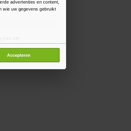
erde advertenties en content,
en wie uw gegevens gebruikt
g kan zijn
erprinting)
t
detailgedeelte
in. U kunt uw
Accepteren
p onze cookiepagina kun je