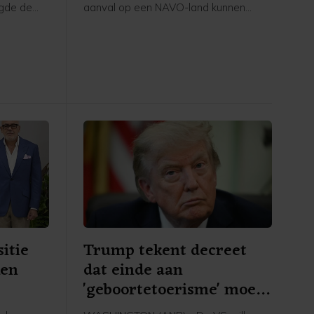
egde de
aanval op een NAVO-land kunnen
mensen
proberen de vastberadenheid van het
ief de
militaire bondgenootschap te testen.
akten
Dat staat in nieuwe rapporten van
Amerikaanse inlichtingendiensten,
meldt The Wall Street Journal.
itie
Trump tekent decreet
ken
dat einde aan
'geboortetoerisme' moet
maken