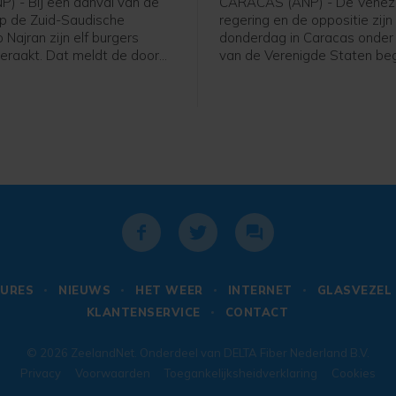
P) - Bij een aanval van de
CARACAS (ANP) - De Venez
op de Zuid-Saudische
regering en de oppositie zijn
 Najran zijn elf burgers
donderdag in Caracas onder 
raakt. Dat meldt de door
van de Verenigde Staten b
ië geleide militaire coalitie
aan gesprekken die kunnen l
ernationaal erkende regering
een politieke overgang en
 steunt.
verkiezingen. De onderhande
beginnen zeven maanden na
gevangenneming van presid
Nicolás Maduro door het Am
leger.
URES
NIEUWS
HET WEER
INTERNET
GLASVEZEL
KLANTENSERVICE
CONTACT
© 2026
ZeelandNet
. Onderdeel van
DELTA Fiber Nederland B.V.
Privacy
Voorwaarden
Toegankelijksheidverklaring
Cookies