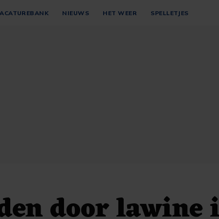
ACATUREBANK
NIEUWS
HET WEER
SPELLETJES
den door lawine 