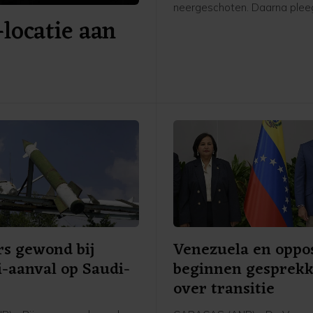
neergeschoten. Daarna ple
-locatie aan
schutter zelfmoord. Zeven 
kwamen om het leven, inclus
schutter. Vijftien mensen ra
gewond.
s gewond bij
Venezuela en oppos
-aanval op Saudi-
beginnen gesprek
ë
over transitie