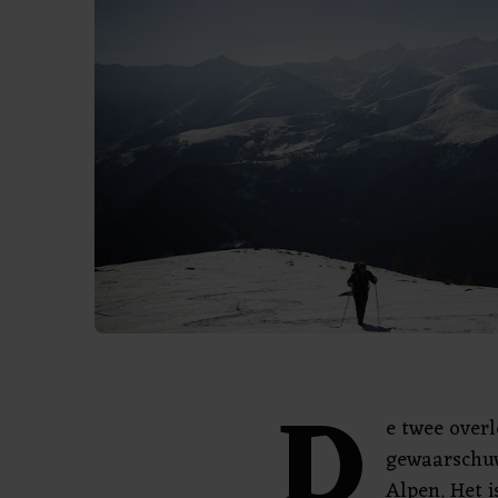
D
e twee over
gewaarschuw
Alpen. Het i