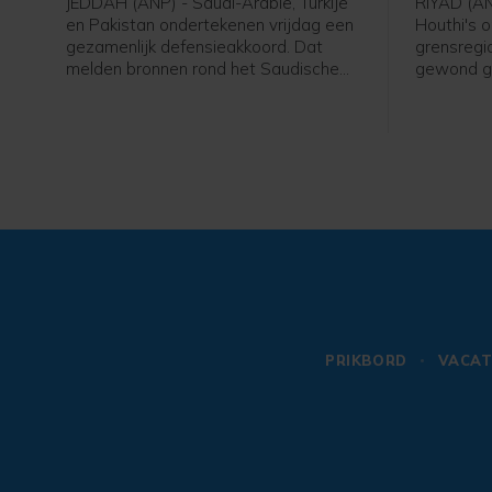
JEDDAH (ANP) - Saudi-Arabië, Turkije
RIYAD (AN
en Pakistan ondertekenen vrijdag een
Houthi's 
gezamenlijk defensieakkoord. Dat
grensregio
melden bronnen rond het Saudische
gewond ge
leger en de regering aan persbureau
Saudi-Arab
AFP. De drie landen versterken
die de int
daarmee hun defensiesamenwerking
van Jemen
tegen de achtergrond van de oorlog
tussen de Verenigde Staten en Iran.
PRIKBORD
VACAT