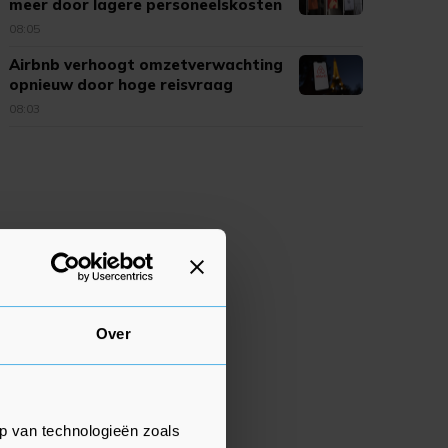
meer door lagere personeelskosten
08:05
Airbnb verhoogt omzetverwachting
opnieuw door hoge reisvraag
08:03
Over
p van technologieën zoals