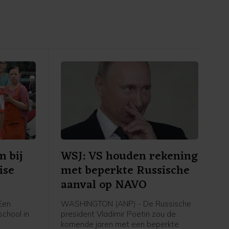
 bij
WSJ: VS houden rekening
ise
met beperkte Russische
aanval op NAVO
Een
WASHINGTON (ANP) - De Russische
school in
president Vladimir Poetin zou de
komende jaren met een beperkte