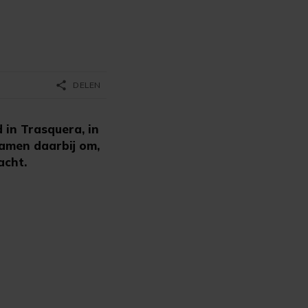
share
DELEN
in Trasquera, in
wamen daarbij om,
acht.