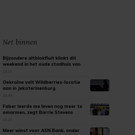
Net binnen
Bijzondere altblokfluit klinkt dit
weekend in het oude stadhuis van
Tholen
09:01
Oekraïne valt Wildberries-locatie
aan in Jekaterinenburg
08:49
Faber leerde me leven nog meer te
omarmen, zegt Barrie Stevens
08:27
Meer winst voor ASN Bank, onder