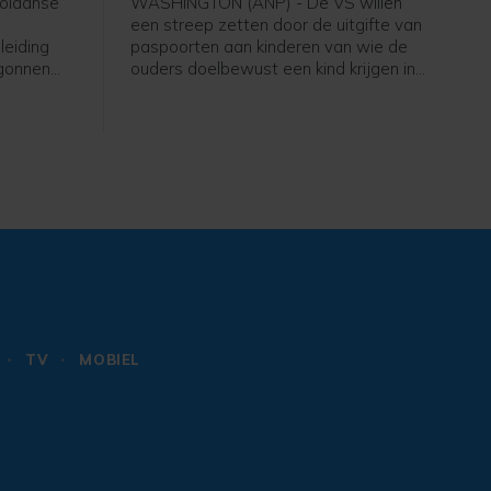
olaanse
WASHINGTON (ANP) - De VS willen
een streep zetten door de uitgifte van
leiding
paspoorten aan kinderen van wie de
egonnen
ouders doelbewust een kind krijgen in
eiden tot
de Verenigde Staten en daarbij de
staat misleiden. Daartoe heeft
lingen
president Donald Trump een
 de
presidentieel decreet uitgevaardigd.
ent
Op die manier wil Trump wat hij ziet
erikaanse
als "geboortetoerisme" tegengaan.
TV
MOBIEL