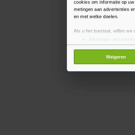
cookies om informatie op uw 
metingen aan advertenties en
en met welke doelen.
Als u het toestaat, willen we
Informatie verzamelen
Uw apparaat identific
Lees meer over hoe uw perso
Weigeren
toestemming op elk moment wi
Met cookies werkt onze websi
ons cookiebeleid bekijken en 