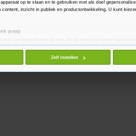
apparaat op te slaan en te gebruiken met als doel gepersonalise
 content, inzicht in publiek en productontwikkeling. U kunt kiez
 ook graag:
 over uw geografische locatie, die tot een paar meter nauwkeuri
eren door het actief te scannen op specifieke eigenschappen (fing
onlijke gegevens worden verwerkt en stel uw voorkeuren in he
Zelf instellen
jzigen of intrekken in de Cookieverklaring.
te beter en wordt jouw bezoek makkelijker en persoonlijker. O
je gemaakte keuze altijd wijzigen of intrekken.