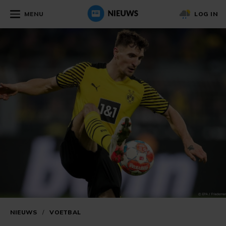
MENU
LOG IN
NIEUWS
/
VOETBAL