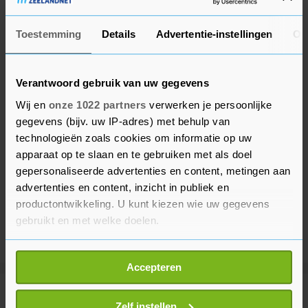
Toestemming
Details
Advertentie-instellingen
Ov
Verantwoord gebruik van uw gegevens
Wij en
onze 1022 partners
verwerken je persoonlijke
gegevens (bijv. uw IP-adres) met behulp van
technologieën zoals cookies om informatie op uw
apparaat op te slaan en te gebruiken met als doel
gepersonaliseerde advertenties en content, metingen aan
advertenties en content, inzicht in publiek en
productontwikkeling. U kunt kiezen wie uw gegevens
gebruikt en met welke doelen.
Als u het toestaat, willen we ook graag:
Accepteren
Informatie verzamelen over uw geografische
locatie, die tot een paar meter nauwkeurig kan zijn
Meer uit Voetbal
Uw apparaat identificeren door het actief te
Zelf instellen