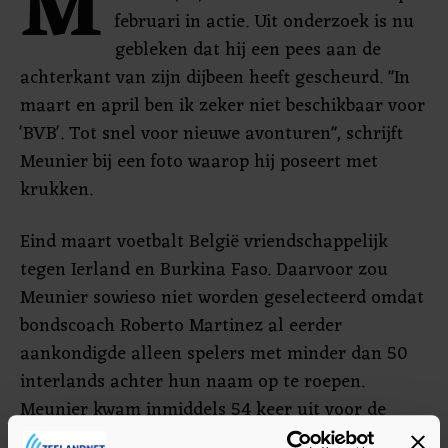
M
februari in actie. Uit onderzoek is nu
gebleken dat hij een pees aan de
achterkant van zijn dijbeen heeft gescheurd. "In
maart en april ben ik zeker niet beschikbaar voor
'BVB'. Tot snel voor nieuwe avonturen", schrijft
Meunier bij een foto waarop hij poseert met
krukken.
Eind maart voetbalt België vriendschappelijk
tegen Ierland en Burkina Faso. Daarvoor zou
Meunier sowieso niet worden geselecteerd omdat
bondscoach Roberto Martinez al eerder
aankondigde alleen spelers met minder dan 50
interlands achter hun naam op te roepen.
Meunier kwam inmiddels 54 keer uit voor de
Rode Duivels.