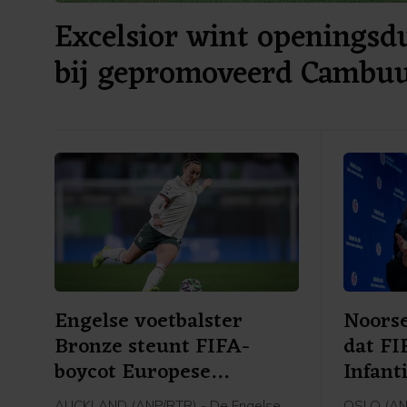
Excelsior wint openingsdu
bij gepromoveerd Cambu
Engelse voetbalster
Noorse
Bronze steunt FIFA-
dat FI
boycot Europese
Infant
speelsters
AUCKLAND (ANP/RTR) - De Engelse
OSLO (AN