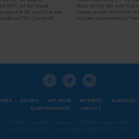
nd (NFF) wil dat Gianni
Bosz wil nog niet over Koda
terugtreedt als voorzitter van
praten omdat de transfer v
tbalbond FIFA. Dat heeft
nog niet afgehandeld is. "Het
 Lise Klaveness, al jaren een
niet helemaal rond. Zolang hij
ste critici van de FIFA-baas,
speler is, praat ik niet over h
 een bijeenkomst van de
Peter Bosz in aanloop naar 
nde partijen uit het Noorse
wedstrijd van PSV zaterdag 
tegen Fortuna Sittard.
URES
NIEUWS
HET WEER
INTERNET
GLASVEZEL
KLANTENSERVICE
CONTACT
© 2026
ZeelandNet
. Onderdeel van
DELTA Fiber Nederland B.V.
Privacy
Voorwaarden
Toegankelijksheidverklaring
Cookies