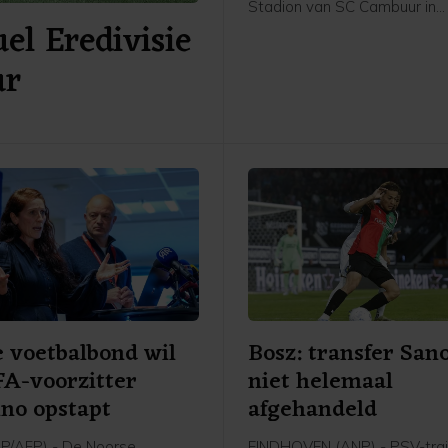
Stadion van SC Cambuur in
el Eredivisie
Leeuwarden. Het gepromov
Cambuur ontvangt Excelsior 
ur
twee jaar geleden geopende
 voetbalbond wil
Bosz: transfer San
FA-voorzitter
niet helemaal
ino opstapt
afgehandeld
P/AFP) - De Noorse
EINDHOVEN (ANP) - PSV-trai