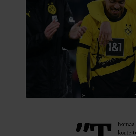
homas 
korte t