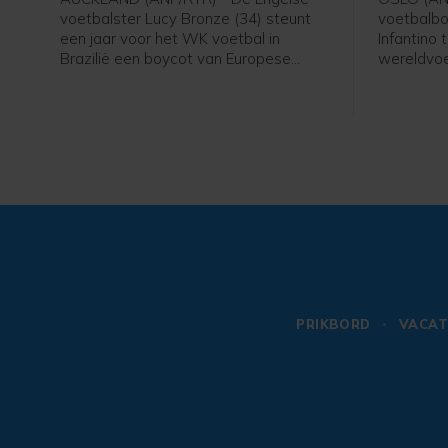
voetbalster Lucy Bronze (34) steunt
voetbalbo
een jaar voor het WK voetbal in
Infantino 
Brazilië een boycot van Europese
wereldvoe
speelsters van FIFA-competities.
voorzitter
Daarmee schaart de speelster van
van de fel
Chelsea zich achter het verzet van de
gezegd na
UEFA tegen FIFA-voorzitter Gianni
verschille
Infantino. "Ik denk dat Europese
voetbal.
speelsters zullen vasthouden aan hun
overtuigingen. En aan wat het beste is
voor onze sport. Als dat betekent dat
we sommige competities moeten
boycotten, dan moet dat gebeuren",
aldus Bronze in aanloop van een
oefenduel met Chelsea in Nieuw-
Zeeland tegen Auckland.
PRIKBORD
VACAT