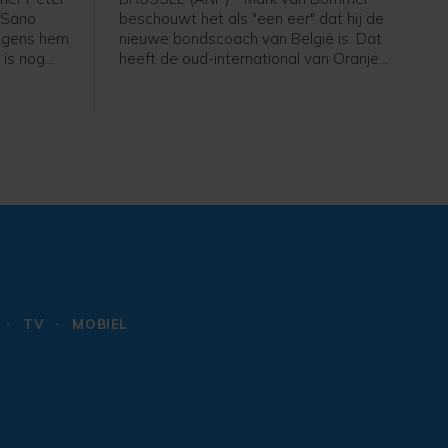
i Sano
beschouwt het als "een eer" dat hij de
olgens hem
nieuwe bondscoach van België is. Dat
 is nog
heeft de oud-international van Oranje
 niet mijn
gezegd bij zijn presentatie bij de
em", zei
Belgische voetbalbond. "Ik ben heel
de eerste
erg blij dat ik hier zit. Deze uitdaging
thuis
past bij mij", zei de 49-jarige Van
Bommel. "Dit is een baan die iedereen
wil. Ik heb er ook niet over getwijfeld."
TV
MOBIEL