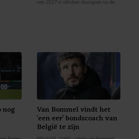
van 2027 in oktober doorgaan nu de
eerde
UEFA een boycot heeft afgekondigd
in het
van FIFA-competities. Voor het elftal
 stadion.
van bondscoach Arjan Veurink staat
op 9 en 13 oktober een dubbele
ontmoeting met Hongarije op het
programma. Volgens de KNVB
onderzoekt de UEFA de komende tijd
of de duels door zullen gaan.
o nog
Van Bommel vindt het
'een eer' bondscoach van
België te zijn
ner Peter
BRUSSEL (ANP) - Mark van Bommel