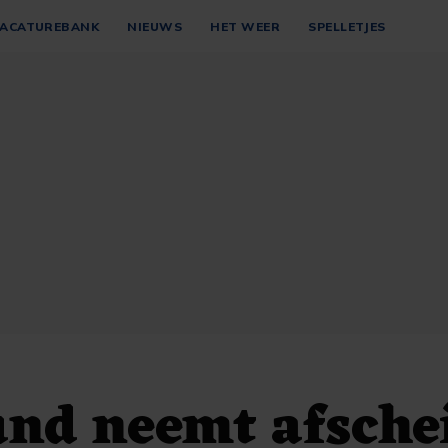
ACATUREBANK
NIEUWS
HET WEER
SPELLETJES
nd neemt afsche