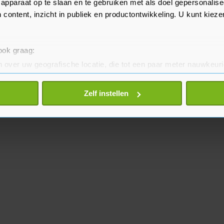
apparaat op te slaan en te gebruiken met als doel gepersonalise
 content, inzicht in publiek en productontwikkeling. U kunt kiez
 ook graag:
 over uw geografische locatie, die tot een paar meter nauwkeuri
eren door het actief te scannen op specifieke eigenschappen (fing
onlijke gegevens worden verwerkt en stel uw voorkeuren in he
Zelf instellen
jzigen of intrekken in de Cookieverklaring.
te beter en wordt jouw bezoek makkelijker en persoonlijker. O
je gemaakte keuze altijd wijzigen of intrekken.