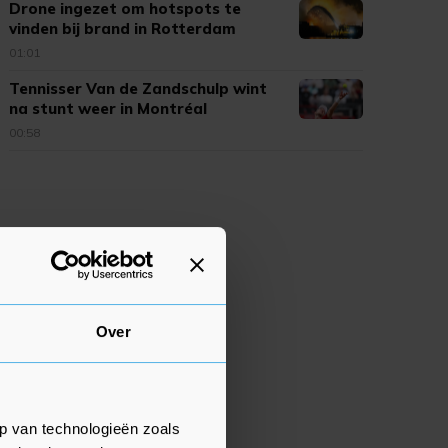
Drone ingezet om hotspots te
vinden bij brand in Rotterdam
01:01
Tennisser Van de Zandschulp wint
na stunt weer in Montréal
00:58
Over
p van technologieën zoals