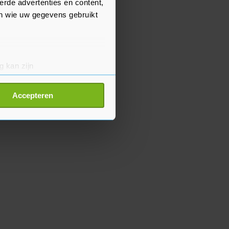
erde advertenties en content,
en wie uw gegevens gebruikt
g kan zijn
erprinting)
t
detailgedeelte
in. U kunt uw
Accepteren
p onze cookiepagina kun je