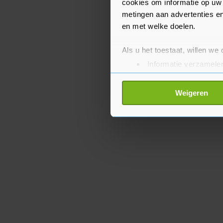
cookies om informatie op uw 
metingen aan advertenties en
en met welke doelen.
Als u het toestaat, willen we
Informatie verzamelen
Uw apparaat identific
Lees meer over hoe uw perso
Weigeren
toestemming op elk moment wi
Met cookies werkt onze websi
ons cookiebeleid bekijken en 