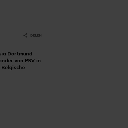
share
DELEN
sia Dortmund
ander van PSV in
 Belgische