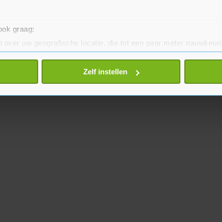
 ook graag:
 over uw geografische locatie, die tot een paar meter nauwkeuri
eren door het actief te scannen op specifieke eigenschappen (fing
onlijke gegevens worden verwerkt en stel uw voorkeuren in he
Zelf instellen
jzigen of intrekken in de Cookieverklaring.
te beter en wordt jouw bezoek makkelijker en persoonlijker. O
je gemaakte keuze altijd wijzigen of intrekken.