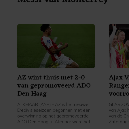
AZ wint thuis met 2-0
Ajax 
van gepromoveerd ADO
Range
Den Haag
voorr
Leagu
ALKMAAR (ANP) - AZ is het nieuwe
GLASGOW 
Eredivisieseizoen begonnen met een
van Ajax 
overwinning op het gepromoveerde
van de Ch
ADO Den Haag. In Alkmaar werd het
Zaterdag
zaterdagavond 2-0 voor de winnaar
Schotland