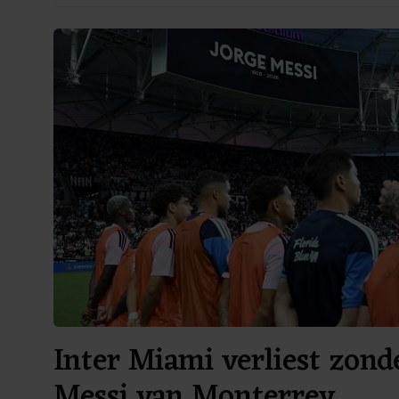
Inter Miami verliest zond
Messi van Monterrey