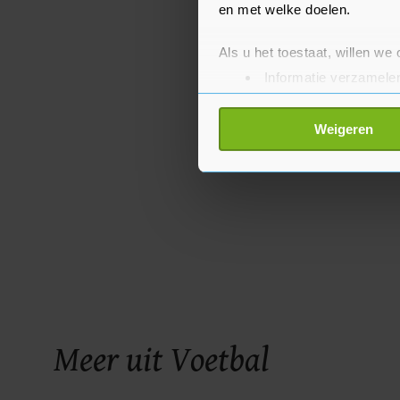
en met welke doelen.
Als u het toestaat, willen we
Informatie verzamelen
Uw apparaat identific
Lees meer over hoe uw perso
Weigeren
toestemming op elk moment wi
Met cookies werkt onze websi
ons cookiebeleid bekijken en 
Meer uit Voetbal