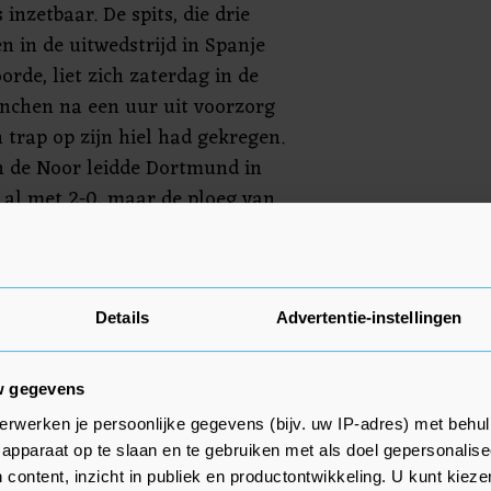
 inzetbaar. De spits, die drie
n in de uitwedstrijd in Spanje
orde, liet zich zaterdag in de
nchen na een uur uit voorzorg
 trap op zijn hiel had gekregen.
n de Noor leidde Dortmund in
al met 2-0, maar de ploeg van
igen voor de Duitse kampioen.
lers naar Dortmund, onder wie de
uuk de Jong en Karim Rekik.
Details
Advertentie-instellingen
n verdediger Jules Koundé keren
trainer Julen Lopetegui.
w gegevens
erwerken je persoonlijke gegevens (bijv. uw IP-adres) met behul
apparaat op te slaan en te gebruiken met als doel gepersonalise
 content, inzicht in publiek en productontwikkeling. U kunt kiez