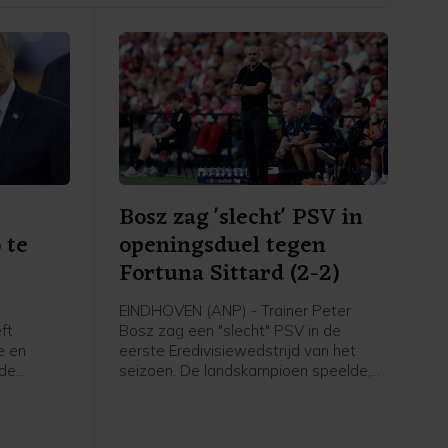
Bosz zag 'slecht' PSV in
 te
openingsduel tegen
Fortuna Sittard (2-2)
EINDHOVEN (ANP) - Trainer Peter
ft
Bosz zag een "slecht" PSV in de
e en
eerste Eredivisiewedstrijd van het
 de
seizoen. De landskampioen speelde,
nni
mede door een laat doelpunt van de
roordeeld.
bezoekers, thuis met 2-2 gelijk tegen
gingen om
Fortuna Sittard.