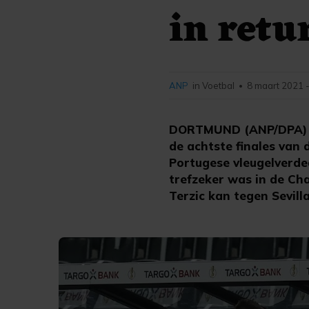
in retu
ANP
in Voetbal
8 maart 2021 
•
DORTMUND (ANP/DPA) - 
de achtste finales van
Portugese vleugelverded
trefzeker was in de Cha
Terzic kan tegen Sevil