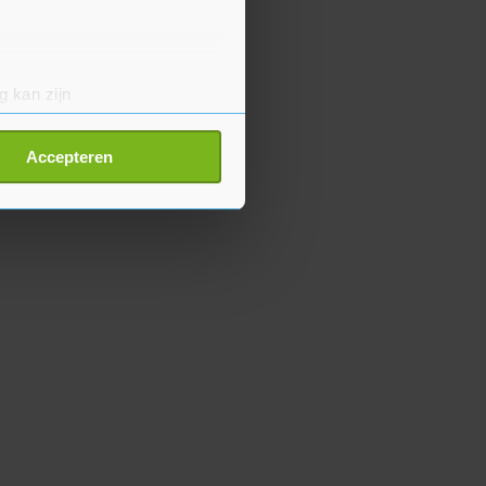
g kan zijn
erprinting)
t
detailgedeelte
in. U kunt uw
Accepteren
p onze cookiepagina kun je