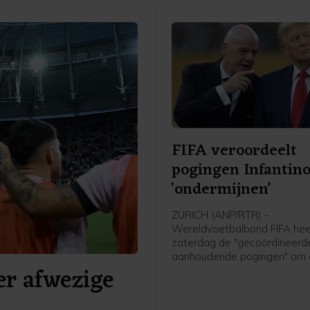
FIFA veroordeelt
pogingen Infantino
'ondermijnen'
ZÜRICH (ANP/RTR) -
Wereldvoetbalbond FIFA hee
zaterdag de "gecoördineerd
aanhoudende pogingen" om
er afwezige
organisatie en voorzitter Gia
Infantino te "ondermijnen" ve
De bond benadrukte dat po