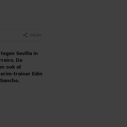
share
DELEN
egen Sevilla in
reiro. De
en ook al
terim-trainer Edin
 Sancho.