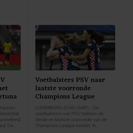
te vechten
ten
elegd in
SV
Voetbalsters PSV naar
met
laatste voorronde
ortuna
Champions League
ampioen
LUXEMBURG-STAD (ANP) - De
landstitel
voetbalsters van PSV hebben de
urstellend
derde en laatste voorronde van de
ard. De
Champions League bereikt. In
 draaide
Luxemburg versloeg de ploeg van