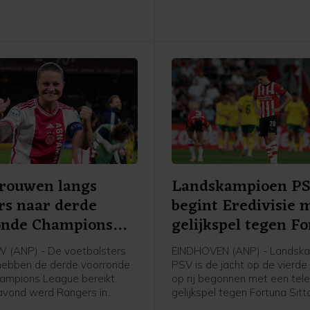
Infantino's leiderschap aan 
volgens de procedures moe
verlopen zoals die zijn vastg
de statuten.
Vrouwen langs
Landskampioen P
rs naar derde
begint Eredivisie 
onde Champions
gelijkspel tegen F
e
(ANP) - De voetbalsters
EINDHOVEN (ANP) - Landsk
hebben de derde voorronde
PSV is de jacht op de vierde 
ampions League bereikt.
op rij begonnen met een tele
avond werd Rangers in
gelijkspel tegen Fortuna Sitt
 met 2-1 verslagen in de
ploeg van trainer Peter Bosz