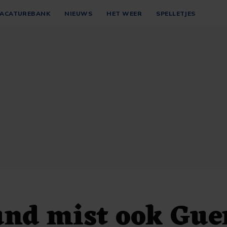
ACATUREBANK
NIEUWS
HET WEER
SPELLETJES
nd mist ook Gue