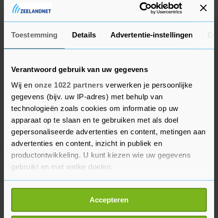
stonden om op Ticketmaster te komen. Daarna
duurde het vaak nog eens uren voordat ze bij het
gedeelte van de site kwamen waar ze
Toestemming
Details
Advertentie-instellingen
Ov
daadwerkelijk een kaartje konden aanschaffen.
De gelukkigen die dan eindelijk hun tickets
Verantwoord gebruik van uw gegevens
konden kopen, werden of uit het systeem gegooid
Wij en
onze 1022 partners
verwerken je persoonlijke
omdat ze zonder reden voor een bot werden
gegevens (bijv. uw IP-adres) met behulp van
technologieën zoals cookies om informatie op uw
aangezien of kregen te maken met prijzen van
apparaat op te slaan en te gebruiken met als doel
kaartjes die honderden ponden hoger uitvielen.
gepersonaliseerde advertenties en content, metingen aan
Dat heeft te maken met het dynamische
advertenties en content, inzicht in publiek en
prijsbeleid van Ticketmaster. Door al het gedoe
productontwikkeling. U kunt kiezen wie uw gegevens
rond de kaartverkoop heeft de Britse overheid
gebruikt en met welke doelen.
aangekondigd onderzoek te doen naar de gang
Als u het toestaat, willen we ook graag:
van zaken. Minister van Cultuur Lisa Nandy
Accepteren
Informatie verzamelen over uw geografische
noemde het "deprimerend" dat "gewone fans" niet
locatie, die tot een paar meter nauwkeurig kan zijn