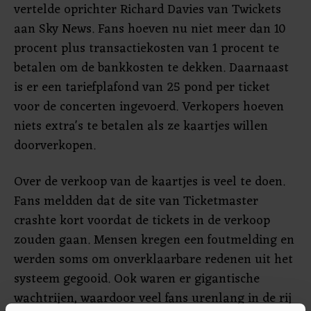
vertelde oprichter Richard Davies van Twickets
aan Sky News. Fans hoeven nu niet meer dan 10
procent plus transactiekosten van 1 procent te
betalen om de bankkosten te dekken. Daarnaast
is er een tariefplafond van 25 pond per ticket
voor de concerten ingevoerd. Verkopers hoeven
niets extra's te betalen als ze kaartjes willen
doorverkopen.
Over de verkoop van de kaartjes is veel te doen.
Fans meldden dat de site van Ticketmaster
crashte kort voordat de tickets in de verkoop
zouden gaan. Mensen kregen een foutmelding en
werden soms om onverklaarbare redenen uit het
systeem gegooid. Ook waren er gigantische
wachtrijen, waardoor veel fans urenlang in de rij