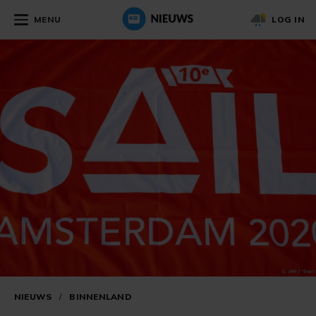
MENU
LOG IN
NIEUWS
/
BINNENLAND