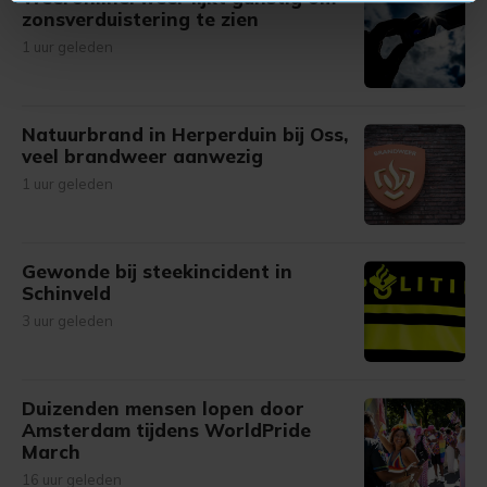
U kunt uw toestemming op elk moment wijzigen of
zonsverduistering te zien
intrekken in de Cookieverklaring.
1 uur geleden
Met cookies werkt onze website beter en wordt jouw
bezoek makkelijker en persoonlijker. Op
Natuurbrand in Herperduin bij Oss,
onze cookiepagina kun je ons cookiebeleid bekijken en je
veel brandweer aanwezig
gemaakte keuze altijd wijzigen of intrekken.
1 uur geleden
Gewonde bij steekincident in
Schinveld
3 uur geleden
Duizenden mensen lopen door
Amsterdam tijdens WorldPride
March
16 uur geleden