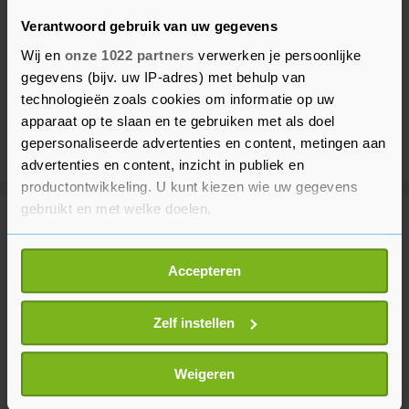
Verantwoord gebruik van uw gegevens
Wij en
onze 1022 partners
verwerken je persoonlijke
gegevens (bijv. uw IP-adres) met behulp van
technologieën zoals cookies om informatie op uw
apparaat op te slaan en te gebruiken met als doel
gepersonaliseerde advertenties en content, metingen aan
advertenties en content, inzicht in publiek en
productontwikkeling. U kunt kiezen wie uw gegevens
gebruikt en met welke doelen.
Meer uit Binnenland
Als u het toestaat, willen we ook graag:
Accepteren
Informatie verzamelen over uw geografische
Natuurbrand Herperduin onder
locatie, die tot een paar meter nauwkeurig kan zijn
controle, brandweer blijft
Uw apparaat identificeren door het actief te
Zelf instellen
nablussen
scannen op specifieke eigenschappen (fingerprinting)
1 uur geleden
Lees meer over hoe uw persoonlijke gegevens worden
Weigeren
verwerkt en stel uw voorkeuren in het
detailgedeelte
in.
Weeronline: weer lijkt gunstig om