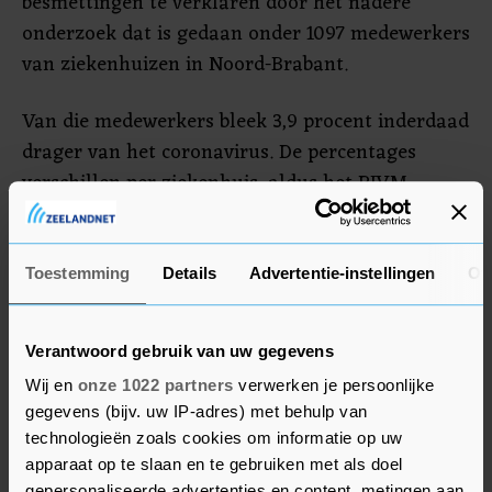
besmettingen te verklaren door het nadere
onderzoek dat is gedaan onder 1097 medewerkers
van ziekenhuizen in Noord-Brabant.
Van die medewerkers bleek 3,9 procent inderdaad
drager van het coronavirus. De percentages
verschillen per ziekenhuis, aldus het RIVM.
Daarnaast zijn 200 patiënten van die
ziekenhuizen getest. Van deze patiënten bleek
gemiddeld 9 procent het virus te hebben. De
Toestemming
Details
Advertentie-instellingen
Ov
mensen die getest zijn, hadden al klachten.
Verantwoord gebruik van uw gegevens
Behalve de provincie Noord-Brabant zijn er ook
Wij en
onze 1022 partners
verwerken je persoonlijke
veel besmettingen in de provincie Utrecht (66),
gegevens (bijv. uw IP-adres) met behulp van
Zuid-Holland (57) en Limburg (48).
technologieën zoals cookies om informatie op uw
apparaat op te slaan en te gebruiken met als doel
gepersonaliseerde advertenties en content, metingen aan