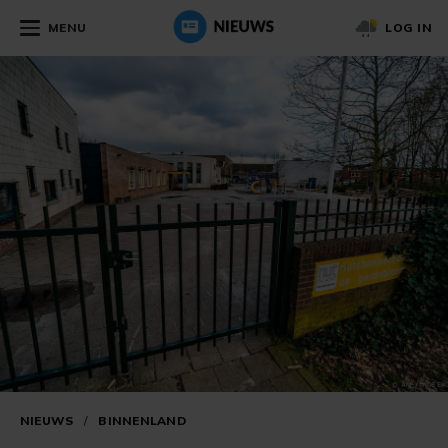
MENU
LOG IN
NIEUWS
/
BINNENLAND