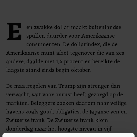
E
en zwakke dollar maakt buitenlandse
spullen duurder voor Amerikaanse
consumenten. De dollarindex, die de
Amerikaanse munt afzet tegenover die van zes
andere, daalde met 1,6 procent en bereikte de
laagste stand sinds begin oktober.
De maatregelen van Trump zijn strenger dan
verwacht, wat voor onrust heeft gezorgd op de
markten. Beleggers zoeken daarom naar veilige
havens zoals goud, obligaties, de Japanse yen en
Zwitserse frank. De Zwitserse frank klom
donderdag naar het hoogste niveau in vijf