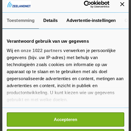
maanden en de yen naar het sterkste niveau in
drie weken.
Toestemming
Details
Advertentie-instellingen
Ov
Verantwoord gebruik van uw gegevens
Wij en
onze 1022 partners
verwerken je persoonlijke
gegevens (bijv. uw IP-adres) met behulp van
technologieën zoals cookies om informatie op uw
apparaat op te slaan en te gebruiken met als doel
gepersonaliseerde advertenties en content, metingen aan
advertenties en content, inzicht in publiek en
productontwikkeling. U kunt kiezen wie uw gegevens
gebruikt en met welke doelen.
Als u het toestaat, willen we ook graag:
Accepteren
Informatie verzamelen over uw geografische
locatie, die tot een paar meter nauwkeurig kan zijn