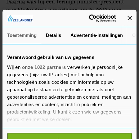
Daarna was hij een termijn minister-president
met Medvedev als president, om in 2012 weer
president te worden. Tijdens Medvedevs
regeerperiode werd de duur van een termijn
verlengd van vier naar zes jaar.
Toestemming
Details
Advertentie-instellingen
Ov
Verantwoord gebruik van uw gegevens
Wij en
onze 1022 partners
verwerken je persoonlijke
gegevens (bijv. uw IP-adres) met behulp van
technologieën zoals cookies om informatie op uw
apparaat op te slaan en te gebruiken met als doel
gepersonaliseerde advertenties en content, metingen aan
advertenties en content, inzicht in publiek en
productontwikkeling. U kunt kiezen wie uw gegevens
gebruikt en met welke doelen.
Als u het toestaat, willen we ook graag: