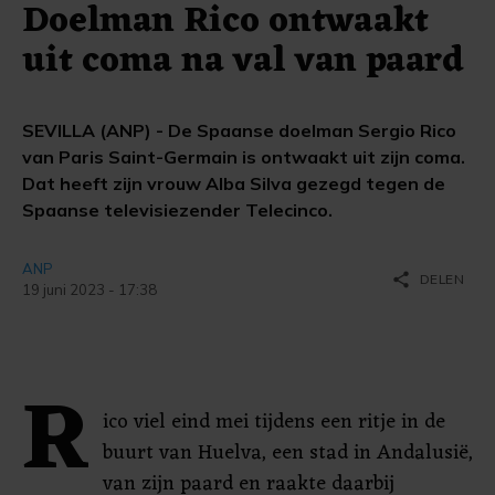
Doelman Rico ontwaakt
uit coma na val van paard
SEVILLA (ANP) - De Spaanse doelman Sergio Rico
van Paris Saint-Germain is ontwaakt uit zijn coma.
Dat heeft zijn vrouw Alba Silva gezegd tegen de
Spaanse televisiezender Telecinco.
ANP
share
DELEN
19 juni 2023 - 17:38
R
ico viel eind mei tijdens een ritje in de
buurt van Huelva, een stad in Andalusië,
van zijn paard en raakte daarbij