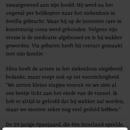
zwaargewond aan zijn hoofd. Hij werd na het
ongeval per helikopter naar het ziekenhuis in
Sevilla gebracht. Waar hij op de intensive care in
kunstmatig coma werd gehouden. Volgens zijn
vrouw is de medicatie afgebouwd en is hij wakker
geworden. Via gebaren heeft hij contact gemaakt
met zijn familie.
Silva heeft de artsen in het ziekenhuis uitgebreid
bedankt, maar roept ook op tot voorzichtigheid.
"We zetten kleine stapjes vooruit en we zien al
een beetje licht aan het einde van de tunnel. Ik
heb er altijd in geloofd dat hij wakker zal worden,
maar we moeten zeker nog veel geduld hebben."
De 29-jarige Spanjaard, die één interland speelde,