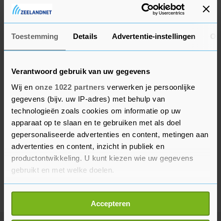
is bij PSG reservekeeper achter de Italiaan
Gianluigi Donnarumma.
Toestemming
Details
Advertentie-instellingen
Ov
Verantwoord gebruik van uw gegevens
Wij en
onze 1022 partners
verwerken je persoonlijke
gegevens (bijv. uw IP-adres) met behulp van
technologieën zoals cookies om informatie op uw
apparaat op te slaan en te gebruiken met als doel
gepersonaliseerde advertenties en content, metingen aan
advertenties en content, inzicht in publiek en
productontwikkeling. U kunt kiezen wie uw gegevens
gebruikt en met welke doelen.
Als u het toestaat, willen we ook graag:
Accepteren
Informatie verzamelen over uw geografische
locatie, die tot een paar meter nauwkeurig kan zijn