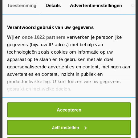
Toestemming
Details
Advertentie-instellingen
Ov
Verantwoord gebruik van uw gegevens
Wij en
onze 1022 partners
verwerken je persoonlijke
gegevens (bijv. uw IP-adres) met behulp van
technologieën zoals cookies om informatie op uw
apparaat op te slaan en te gebruiken met als doel
gepersonaliseerde advertenties en content, metingen aan
advertenties en content, inzicht in publiek en
productontwikkeling. U kunt kiezen wie uw gegevens
gebruikt en met welke doelen.
Als u het toestaat, willen we ook graag:
Accepteren
Informatie verzamelen over uw geografische
Meer uit Voetbal
locatie, die tot een paar meter nauwkeurig kan zijn
Uw apparaat identificeren door het actief te
Zelf instellen
scannen op specifieke eigenschappen (fingerprinting)
Nog onzeker of WK-