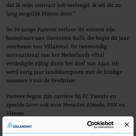
dat ik mijn contract heb verlengd. Ik wil dit zo
lang mogelijk blijven doen."
De 39-jarige Pasveer verloor dit seizoen zijn
basisplaats aan Gerónimo Rulli, die begin dit jaar
overkwam van Villarreal. De tweevoudig
international van het Nederlands elftal
verdedigde vijftig duels het doel van Ajax. Hij
werd vorig jaar landskampioen met de huidige
nummer 3 van de Eredivisie.
Pasveer begon zijn carrière bij FC Twente en
speelde later ook voor Heracles Almelo, PSV en
Vitesse.