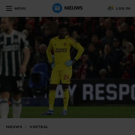
MENU
LOG IN
NIEUWS
/
VOETBAL