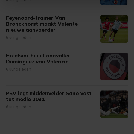
Met cookies werkt onze website beter en wordt jouw
Feyenoord-trainer Van
bezoek makkelijker en persoonlijker. Op
Bronckhorst maakt Valente
onze cookiepagina kun je ons cookiebeleid bekijken en je
nieuwe aanvoerder
gemaakte keuze altijd wijzigen of intrekken.
6 uur geleden
Excelsior huurt aanvaller
Domínguez van Valencia
6 uur geleden
PSV legt middenvelder Sano vast
tot medio 2031
6 uur geleden