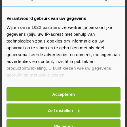
Verantwoord gebruik van uw gegevens
Wij en
onze 1022 partners
verwerken je persoonlijke
gegevens (bijv. uw IP-adres) met behulp van
technologieën zoals cookies om informatie op uw
apparaat op te slaan en te gebruiken met als doel
gepersonaliseerde advertenties en content, metingen aan
advertenties en content, inzicht in publiek en
productontwikkeling. U kunt kiezen wie uw gegevens
gebruikt en met welke doelen.
Als u het toestaat, willen we ook graag:
Meer uit Voetbal
Accepteren
Informatie verzamelen over uw geografische
locatie, die tot een paar meter nauwkeurig kan zijn
Uw apparaat identificeren door het actief te
Zelf instellen
Afrikaanse voetbalbond blijft FIFA-
voorzitter Infantino steunen
scannen op specifieke eigenschappen (fingerprinting)
45 minuten geleden
Lees meer over hoe uw persoonlijke gegevens worden
Weigeren