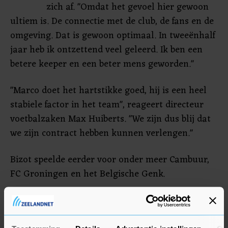
zich af. "Omdat het gevoel hier gewoon
ultiem is. De connectie met de club, de fans en de
omgeving. Dat is gewoon optimaal. In tweeënhalf
jaar heb ik ontzettend veel geleerd. Ik ben een
betere keeper en een beter mens geworden."
"Marco doet het hartstikke goed, hij is een heel
stabiele factor in het team", reageert directeur
voetbalzaken Max Huiberts. "We zijn dus blij dat
we zijn contract hebben kunnen verlengen."
Bizot speelde eerder voor onder meer Cambuur,
FC Groningen en het Belgische Genk.