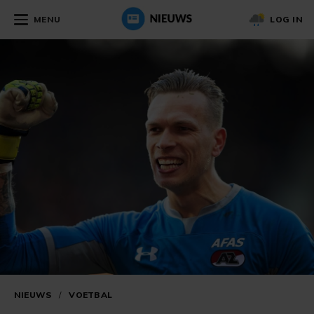
MENU
LOG IN
NIEUWS
/
VOETBAL