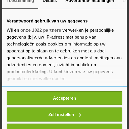
Toestemming
Details
Advertentie-instellingen
Ov
Verantwoord gebruik van uw gegevens
Wij en
onze 1022 partners
verwerken je persoonlijke
gegevens (bijv. uw IP-adres) met behulp van
technologieën zoals cookies om informatie op uw
apparaat op te slaan en te gebruiken met als doel
gepersonaliseerde advertenties en content, metingen aan
advertenties en content, inzicht in publiek en
productontwikkeling. U kunt kiezen wie uw gegevens
gebruikt en met welke doelen.
Als u het toestaat, willen we ook graag:
Meer uit Voetbal
Accepteren
Informatie verzamelen over uw geografische
locatie, die tot een paar meter nauwkeurig kan zijn
Uw apparaat identificeren door het actief te
Zelf instellen
Noorse voetbalbond wil dat FIFA-
scannen op specifieke eigenschappen (fingerprinting)
voorzitter Infantino opstapt
Lees meer over hoe uw persoonlijke gegevens worden