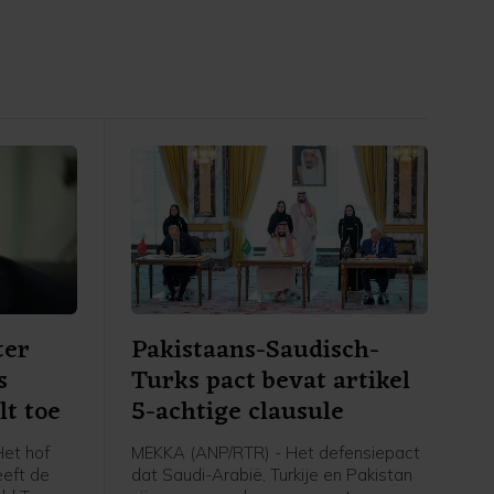
ter
Pakistaans-Saudisch-
s
Turks pact bevat artikel
lt toe
5-achtige clausule
et hof
MEKKA (ANP/RTR) - Het defensiepact
eeft de
dat Saudi-Arabië, Turkije en Pakistan