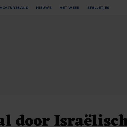
ACATUREBANK
NIEUWS
HET WEER
SPELLETJES
l door Israëlisc