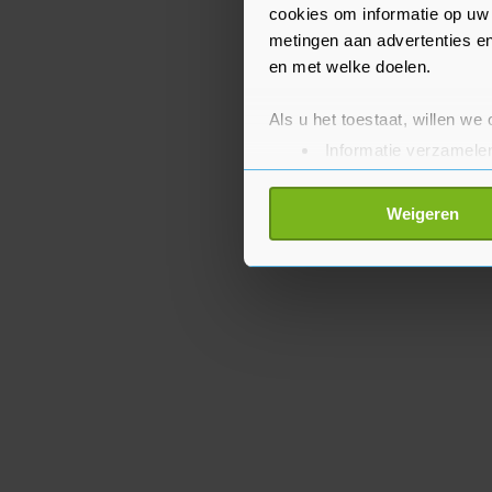
cookies om informatie op uw 
metingen aan advertenties en
en met welke doelen.
Als u het toestaat, willen we
Informatie verzamelen
Uw apparaat identific
Lees meer over hoe uw perso
Weigeren
toestemming op elk moment wi
Met cookies werkt onze websi
ons cookiebeleid bekijken en 