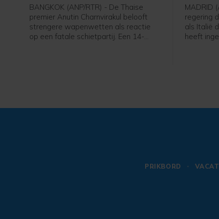
BANGKOK (ANP/RTR) - De Thaise
MADRID (
premier Anutin Charnvirakul belooft
regering 
strengere wapenwetten als reactie
als Italië
op een fatale schietpartij. Een 14-
heeft inge
jarige jongen schoot vrijdag twee van
voor kome
zijn grootouders dood en daarna vijf
stelde de
anderen op zijn school, voordat hij
migranten
zichzelf van het leven beroofde.
exclave 
PRIKBORD
VACAT