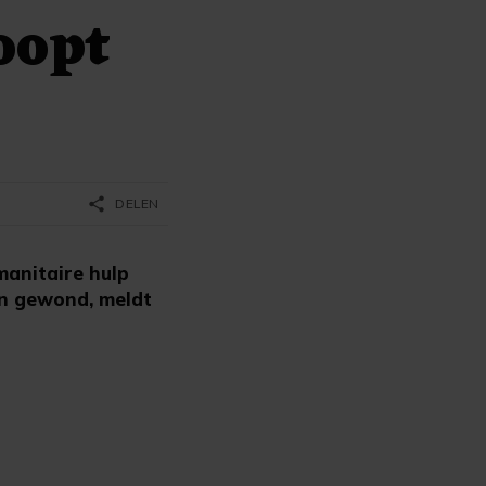
oopt
share
DELEN
manitaire hulp
en gewond, meldt