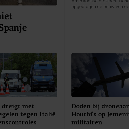
Amerikaanse president Don
opgedragen de bouw van ee
niet
aan het Witte Huis tot nader 
te leggen. De uitspraak wor
Spanje
over twee weken van kracht
Trump de tijd te gunnen de 
eventueel voor te leggen aa
Hooggerechtshof.
 dreigt met
Doden bij droneaa
gelen tegen Italië
Houthi's op Jemeni
nscontroles
militairen