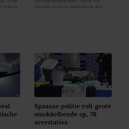
ald Trump
zijn overeengekomen, omvat een
n balzaal
clausule op basis waarvan de drie
order stil
landen elkaar verdedigen wanneer zij
dt pas
worden aangevallen. In een door
, om
Pakistan gedeelde gezamenlijke
zaak
verklaring staat dat "een aanval op
n het
een van de drie staten zal worden
gezien als een aanval tegen allen",
vergelijkbaar met artikel 5 van de
NAVO. Ook worden afspraken
gemaakt over intensievere
defensiesamenwerking.
nval
Spaanse politie rolt grote
tische
smokkelbende op, 78
arrestaties