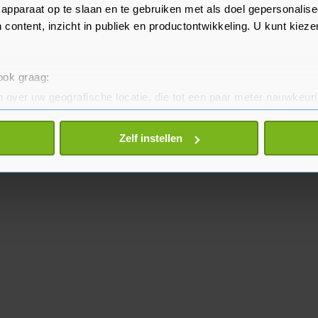
apparaat op te slaan en te gebruiken met als doel gepersonalise
 content, inzicht in publiek en productontwikkeling. U kunt kiez
 ook graag:
 over uw geografische locatie, die tot een paar meter nauwkeuri
eren door het actief te scannen op specifieke eigenschappen (fing
onlijke gegevens worden verwerkt en stel uw voorkeuren in he
Zelf instellen
jzigen of intrekken in de Cookieverklaring.
te beter en wordt jouw bezoek makkelijker en persoonlijker. O
je gemaakte keuze altijd wijzigen of intrekken.