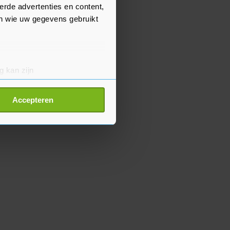
erde advertenties en content,
en wie uw gegevens gebruikt
g kan zijn
erprinting)
t
detailgedeelte
in. U kunt uw
Accepteren
p onze cookiepagina kun je