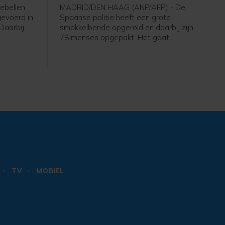
ebellen
MADRID/DEN HAAG (ANP/AFP) - De
evoerd in
Spaanse politie heeft een grote
 Daarbij
smokkelbende opgerold en daarbij zijn
78 mensen opgepakt. Het gaat
ood, meldt
volgens Europol om een van de
ron aan
grootste criminele netwerken die via
de westelijke Middellandse Zee drugs,
migranten, wapens en voortvluchtige
criminelen smokkelde.
TV
MOBIEL