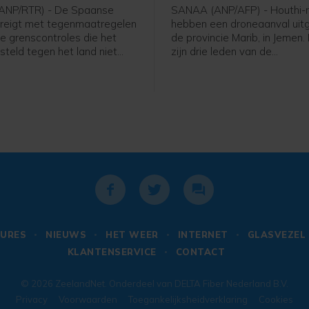
ANP/RTR) - De Spaanse
SANAA (ANP/AFP) - Houthi-r
dreigt met tegenmaatregelen
hebben een droneaanval uitg
 de grenscontroles die het
de provincie Marib, in Jemen.
steld tegen het land niet
zijn drie leden van de
nde zondag opheft. Italië
regeringsstrijdkrachten ged
ze in nadat tienduizenden
een Jemenitische militaire b
 vorige week de Spaanse
persbureau AFP.
Ceuta binnenkwamen.
URES
NIEUWS
HET WEER
INTERNET
GLASVEZEL
KLANTENSERVICE
CONTACT
© 2026
ZeelandNet
. Onderdeel van
DELTA Fiber Nederland B.V.
Privacy
Voorwaarden
Toegankelijksheidverklaring
Cookies