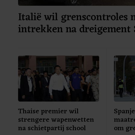
Italië wil grenscontroles 
intrekken na dreigement 
Thaise premier wil
Spanje
strengere wapenwetten
maatre
na schietpartij school
om gre