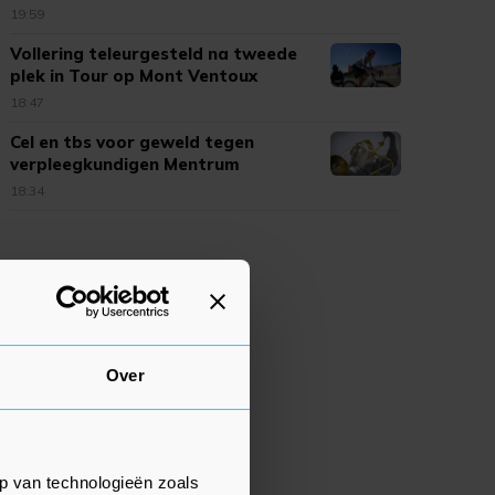
19:59
Vollering teleurgesteld na tweede
plek in Tour op Mont Ventoux
18:47
Cel en tbs voor geweld tegen
verpleegkundigen Mentrum
18:34
Over
p van technologieën zoals