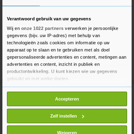
Verantwoord gebruik van uw gegevens
Wij en
onze 1022 partners
verwerken je persoonlijke
gegevens (bijv. uw IP-adres) met behulp van
technologieën zoals cookies om informatie op uw
apparaat op te slaan en te gebruiken met als doel
gepersonaliseerde advertenties en content, metingen aan
advertenties en content, inzicht in publiek en
productontwikkeling. U kunt kiezen wie uw gegevens
gebruikt en met welke doelen.
Als u het toestaat, willen we ook graag:
Meer uit Buitenland
Accepteren
Informatie verzamelen over uw geografische
locatie, die tot een paar meter nauwkeurig kan zijn
Turkije roept Kyiv en Moskou op
Uw apparaat identificeren door het actief te
Zelf instellen
aanvallen op Zwarte Zee te staken
scannen op specifieke eigenschappen (fingerprinting)
36 minuten geleden
Lees meer over hoe uw persoonlijke gegevens worden
Weigeren