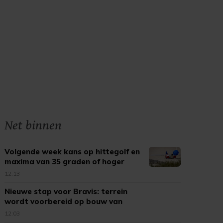
Net binnen
Volgende week kans op hittegolf en
maxima van 35 graden of hoger
12:13
Nieuwe stap voor Bravis: terrein
wordt voorbereid op bouw van
splinternieuw ziekenhuis
12:03