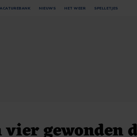
ACATUREBANK
NIEUWS
HET WEER
SPELLETJES
 vier gewonden 