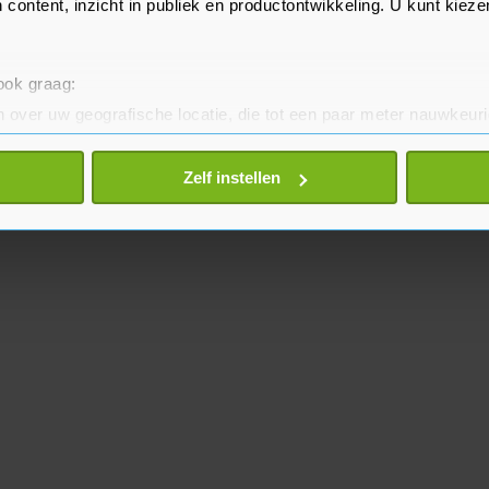
 content, inzicht in publiek en productontwikkeling. U kunt kiez
 ook graag:
 over uw geografische locatie, die tot een paar meter nauwkeuri
eren door het actief te scannen op specifieke eigenschappen (fing
onlijke gegevens worden verwerkt en stel uw voorkeuren in he
Zelf instellen
jzigen of intrekken in de Cookieverklaring.
te beter en wordt jouw bezoek makkelijker en persoonlijker. O
je gemaakte keuze altijd wijzigen of intrekken.