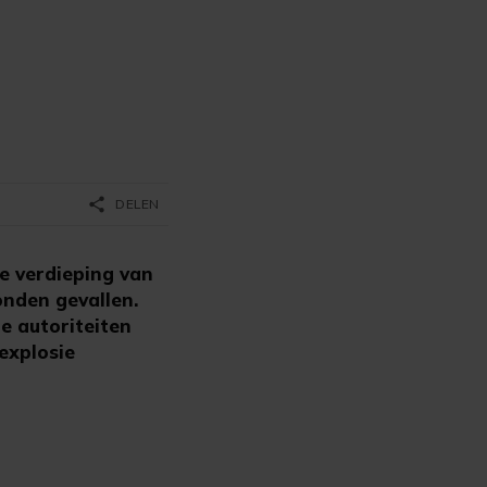
share
DELEN
e verdieping van
onden gevallen.
e autoriteiten
explosie