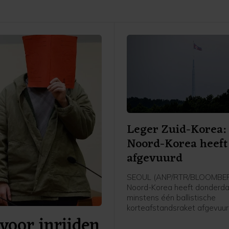
Leger Zuid-Korea:
Noord-Korea heeft
afgevuurd
SEOUL (ANP/RTR/BLOOMBER
Noord-Korea heeft donderd
minstens één ballistische
korteafstandsraket afgevuurd
 voor inrijden
de Japanse Zee, meldt het Z
Koreaanse leger. Het is nog 