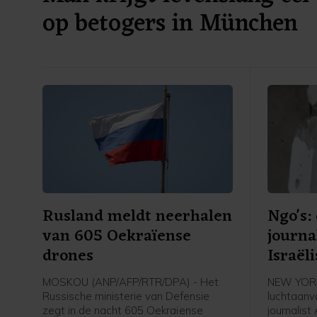
op betogers in München
Rusland meldt neerhalen
Ngo's:
van 605 Oekraïense
journal
drones
Israël
oorlo
MOSKOU (ANP/AFP/RTR/DPA) - Het
NEW YORK 
Russische ministerie van Defensie
luchtaanv
zegt in de nacht 605 Oekraïense
journalist