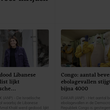
duidelijk hoeveel raketten er 
afgevuurd.
 dood Libanese
Congo: aantal beve
ist lijkt
ebolagevallen stijg
ische
bijna 4000
gsmisdaad
(ANP) - De Israëlische
DAKAR (ANP) - Het aantal b
al waarbij de Libanese
ebolagevallen in de Democr
 Amal Khalil werd gedood, lijkt
Republiek Congo is gestegen