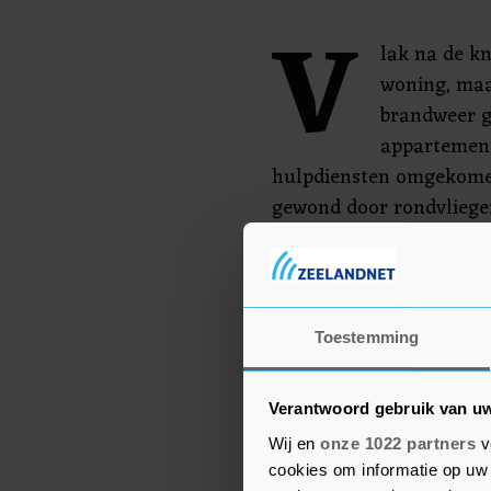
V
lak na de kn
woning, maa
brandweer ge
appartement 
hulpdiensten omgekomen
gewond door rondvliege
ziekenhuis gebracht. D
plekke behandeld door 
De explosie was volgens
Toestemming
liftschaft en de deuren 
verdieping eruit werden
Verantwoord gebruik van u
het gebouw zijn brokst
Wij en
onze 1022 partners
v
cookies om informatie op uw 