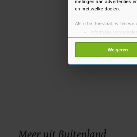
metingen aan advertenties en
en met welke doelen.
Als u het toestaat, willen we
Informatie verzamelen
Uw apparaat identific
Lees meer over hoe uw perso
Weigeren
toestemming op elk moment wi
Met cookies werkt onze websi
ons cookiebeleid bekijken en 
Meer uit Buitenland