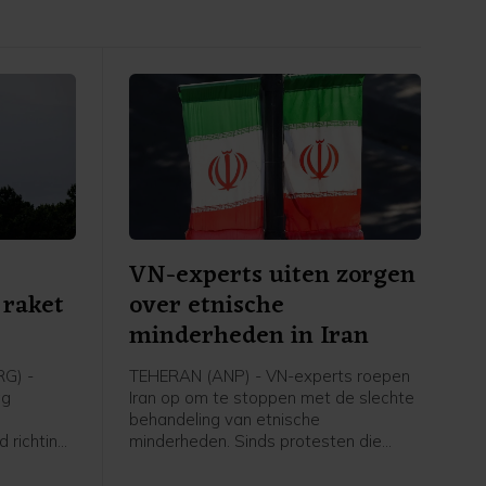
VN-experts uiten zorgen
 raket
over etnische
minderheden in Iran
G) -
TEHERAN (ANP) - VN-experts roepen
ag
Iran op om te stoppen met de slechte
behandeling van etnische
 richting
minderheden. Sinds protesten die
uid-
begonnen in december worden zij
niet
steeds vaker slachtoffer van