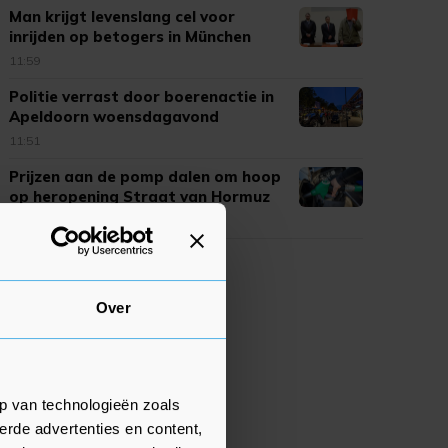
Man krijgt levenslang cel voor
inrijden op betogers in München
11:59
Politie verrast door boerenactie in
Apeldoorn woensdagavond
11:51
Prijzen aan de pomp dalen om hoop
op heropening Straat van Hormuz
11:39
Over
p van technologieën zoals
erde advertenties en content,