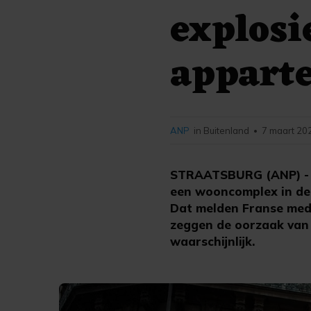
explosi
appart
ANP
in Buitenland
7 maart 20
•
STRAATSBURG (ANP) - D
een wooncomplex in de 
Dat melden Franse medi
zeggen de oorzaak van 
waarschijnlijk.