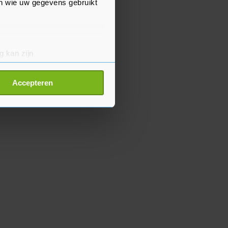
en wie uw gegevens gebruikt
g kan zijn
erprinting)
t
detailgedeelte
in. U kunt uw
Accepteren
p onze cookiepagina kun je