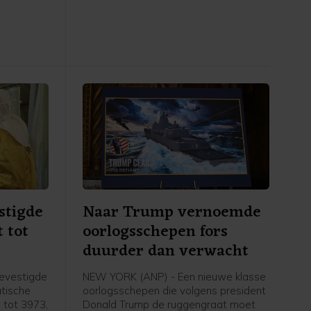
zijn
willekeurige detentie, gedwongen
verdwijning en marteling, aldus de
experts. Het zou vooral gaan om de
Koerdische en Beloetsji-minderheden.
stigde
Naar Trump vernoemde
t tot
oorlogsschepen fors
duurder dan verwacht
evestigde
NEW YORK (ANP) - Een nieuwe klasse
atische
oorlogsschepen die volgens president
 tot 3973,
Donald Trump de ruggengraat moet