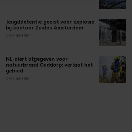
bezoek makkelijker en persoonlijker. Op
onze cookiepagina kun je ons cookiebeleid bekijken en je
gemaakte keuze altijd wijzigen of intrekken.
Jeugddetentie geëist voor explosie
bij kantoor Zuidas Amsterdam
5 uur geleden
NL-alert afgegeven voor
natuurbrand Ouddorp: verlaat het
gebied
5 uur geleden