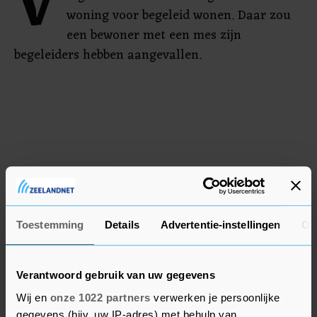
V
woning voor begeleid wonen. Daar zou
een bewoner met een mes zijn
begeleiders hebben aangevallen.
Toestemming
Details
Advertentie-instellingen
Ov
Verantwoord gebruik van uw gegevens
Wij en
onze 1022 partners
verwerken je persoonlijke
gegevens (bijv. uw IP-adres) met behulp van