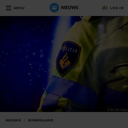
MENU
LOG IN
NIEUWS
/
BINNENLAND