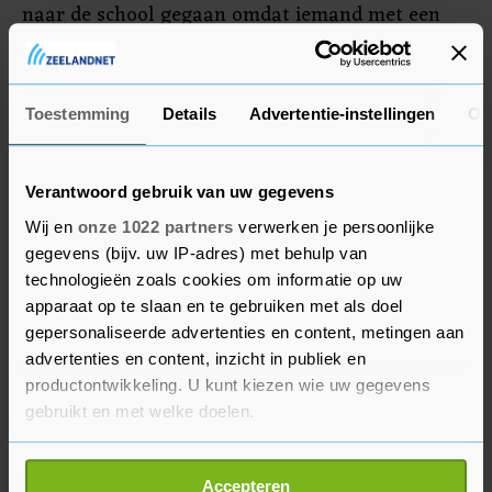
naar de school gegaan omdat iemand met een
wapen zou zijn gezien. Toen de verdachte door
agenten werd benaderd, zijn er schoten gelost,
aldus de politie.
Toestemming
Details
Advertentie-instellingen
Ov
Verantwoord gebruik van uw gegevens
Wij en
onze 1022 partners
verwerken je persoonlijke
gegevens (bijv. uw IP-adres) met behulp van
technologieën zoals cookies om informatie op uw
apparaat op te slaan en te gebruiken met als doel
gepersonaliseerde advertenties en content, metingen aan
advertenties en content, inzicht in publiek en
productontwikkeling. U kunt kiezen wie uw gegevens
gebruikt en met welke doelen.
Als u het toestaat, willen we ook graag:
Accepteren