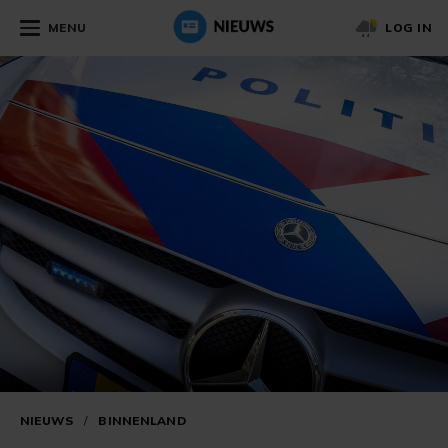
MENU
LOG IN
NIEUWS
/
BINNENLAND