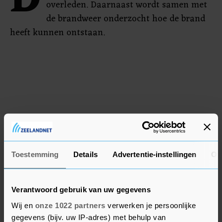
D
overleden. Daarnaast wordt samen met
de brandweer onderzocht hoe de brand
heeft kunnen ontstaan.
Toestemming
Details
Advertentie-instellingen
Ov
Verantwoord gebruik van uw gegevens
Wij en
onze 1022 partners
verwerken je persoonlijke
gegevens (bijv. uw IP-adres) met behulp van