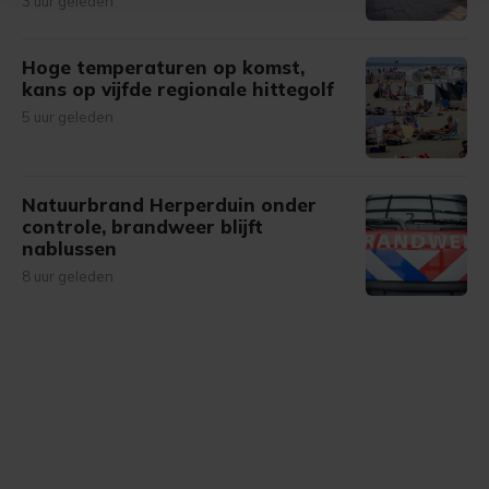
3 uur geleden
bezoek makkelijker en persoonlijker. Op
onze cookiepagina kun je ons cookiebeleid bekijken en je
gemaakte keuze altijd wijzigen of intrekken.
Hoge temperaturen op komst,
kans op vijfde regionale hittegolf
5 uur geleden
Natuurbrand Herperduin onder
controle, brandweer blijft
nablussen
8 uur geleden