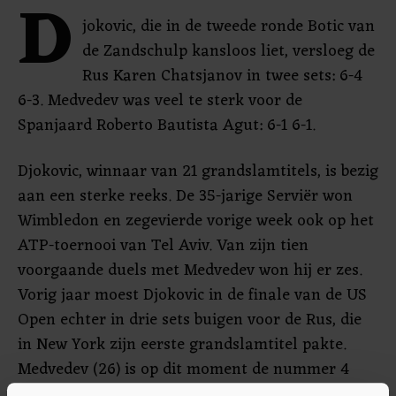
D
jokovic, die in de tweede ronde Botic van
de Zandschulp kansloos liet, versloeg de
Rus Karen Chatsjanov in twee sets: 6-4
6-3. Medvedev was veel te sterk voor de
Spanjaard Roberto Bautista Agut: 6-1 6-1.
Djokovic, winnaar van 21 grandslamtitels, is bezig
aan een sterke reeks. De 35-jarige Serviër won
Wimbledon en zegevierde vorige week ook op het
ATP-toernooi van Tel Aviv. Van zijn tien
voorgaande duels met Medvedev won hij er zes.
Vorig jaar moest Djokovic in de finale van de US
Open echter in drie sets buigen voor de Rus, die
in New York zijn eerste grandslamtitel pakte.
Medvedev (26) is op dit moment de nummer 4
van de wereld, Djokovic staat op de zevende