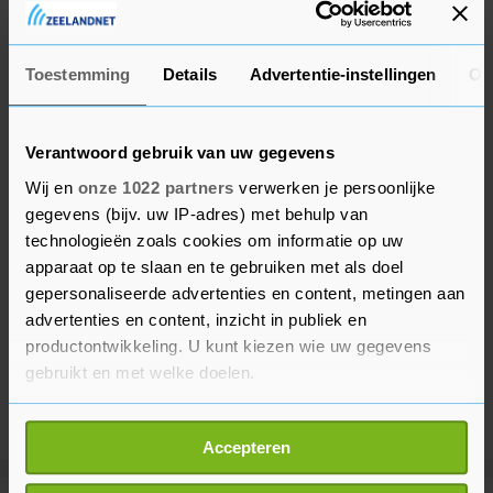
plaats.
Toestemming
Details
Advertentie-instellingen
Ov
Verantwoord gebruik van uw gegevens
Wij en
onze 1022 partners
verwerken je persoonlijke
gegevens (bijv. uw IP-adres) met behulp van
technologieën zoals cookies om informatie op uw
apparaat op te slaan en te gebruiken met als doel
gepersonaliseerde advertenties en content, metingen aan
advertenties en content, inzicht in publiek en
productontwikkeling. U kunt kiezen wie uw gegevens
gebruikt en met welke doelen.
Als u het toestaat, willen we ook graag:
Accepteren
Informatie verzamelen over uw geografische
locatie, die tot een paar meter nauwkeurig kan zijn