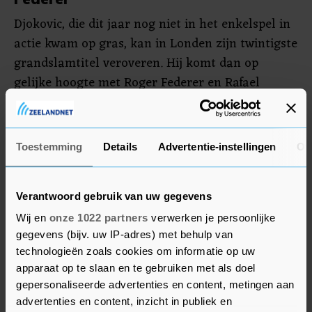
Djokovic, die dit jaar nog niet in het enkelspel in
actie kwam op gras, kan in Londen zijn twintigste
grandslamtitel veroveren. Hij komt dan op
gelijke hoogte met Roger Federer en Rafael
Nadal, die ontbreekt op Wimbledon. Djokovic won
vorige maand Roland Garros.
Toestemming
Details
Advertentie-instellingen
Ov
Titelhouder Djokovic was de eerste die in het
mannentoernooi in actie kwam. Twee jaar
geleden versloeg hij Federer in de finale, met 13-
Verantwoord gebruik van uw gegevens
12 in de vijfde set.
Wij en
onze 1022 partners
verwerken je persoonlijke
gegevens (bijv. uw IP-adres) met behulp van
technologieën zoals cookies om informatie op uw
apparaat op te slaan en te gebruiken met als doel
gepersonaliseerde advertenties en content, metingen aan
advertenties en content, inzicht in publiek en