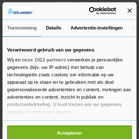
2008 veroverde hij brons. Hij verloor in Peking in
de halve finales van Rafael Nadal en won in de
strijd om brons van James Blake.
Toestemming
Details
Advertentie-instellingen
Ov
Verantwoord gebruik van uw gegevens
Wij en
onze 1022 partners
verwerken je persoonlijke
gegevens (bijv. uw IP-adres) met behulp van
technologieën zoals cookies om informatie op uw
apparaat op te slaan en te gebruiken met als doel
gepersonaliseerde advertenties en content, metingen aan
advertenties en content, inzicht in publiek en
productontwikkeling. U kunt kiezen wie uw gegevens
gebruikt en met welke doelen.
Als u het toestaat, willen we ook graag:
Accepteren
Informatie verzamelen over uw geografische