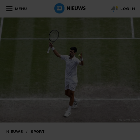
MENU
LOG IN
NIEUWS
/
SPORT