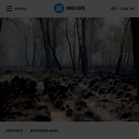
MENU
LOG IN
NIEUWS
/
BINNENLAND