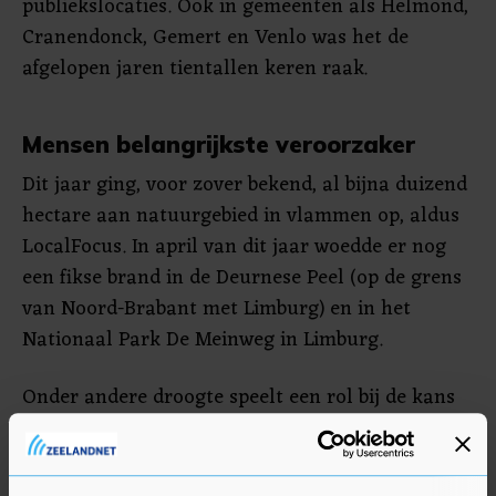
publiekslocaties. Ook in gemeenten als Helmond,
Cranendonck, Gemert en Venlo was het de
afgelopen jaren tientallen keren raak.
Mensen belangrijkste veroorzaker
Dit jaar ging, voor zover bekend, al bijna duizend
hectare aan natuurgebied in vlammen op, aldus
LocalFocus. In april van dit jaar woedde er nog
een fikse brand in de Deurnese Peel (op de grens
van Noord-Brabant met Limburg) en in het
Nationaal Park De Meinweg in Limburg.
Onder andere droogte speelt een rol bij de kans
op een natuurbrand, geeft LocalFocus aan.
Mensen zijn echter de belangrijkste veroorzaker:
van een smeulende sigarettenpeuk tot