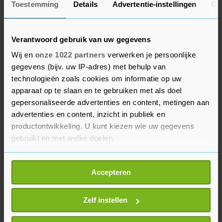
Toestemming
Details
Advertentie-instellingen
Ov
opzettelijke brandstichting. WUR-onderzoeker
Cathelijne Stoof zei deze zomer in het Radio 1-
programma Nieuws en Co dat we ons voor
Verantwoord gebruik van uw gegevens
moeten bereiden op meer grote natuurbranden
Wij en
onze 1022 partners
verwerken je persoonlijke
zoals in april.
gegevens (bijv. uw IP-adres) met behulp van
technologieën zoals cookies om informatie op uw
"Met de klimaatverandering verwachten we
apparaat op te slaan en te gebruiken met als doel
gepersonaliseerde advertenties en content, metingen aan
langere periodes van droogte te krijgen en
advertenties en content, inzicht in publiek en
daarmee verwachten we ook dat er vaker
productontwikkeling. U kunt kiezen wie uw gegevens
branden komen, dat die branden langer gaan
gebruikt en met welke doelen.
duren en dat er ook net als in andere landen
meerdere branden op hetzelfde moment zijn",
Als u het toestaat, willen we ook graag:
Accepteren
aldus Stoof.
Informatie verzamelen over uw geografische
locatie, die tot een paar meter nauwkeurig kan zijn
Uw apparaat identificeren door het actief te
Zelf instellen
scannen op specifieke eigenschappen (fingerprinting)