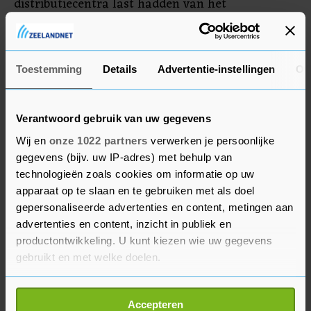
distributiecentra last hadden van het
mankement, kon het bedrijf niet aangeven. Een
woordvoerder benadrukt dat supermarkten op
dit moment weer worden bevoorraad.
Toestemming
Details
Advertentie-instellingen
Ov
Verantwoord gebruik van uw gegevens
Wij en
onze 1022 partners
verwerken je persoonlijke
gegevens (bijv. uw IP-adres) met behulp van
technologieën zoals cookies om informatie op uw
apparaat op te slaan en te gebruiken met als doel
gepersonaliseerde advertenties en content, metingen aan
advertenties en content, inzicht in publiek en
productontwikkeling. U kunt kiezen wie uw gegevens
gebruikt en met welke doelen.
Als u het toestaat, willen we ook graag:
Accepteren
Informatie verzamelen over uw geografische