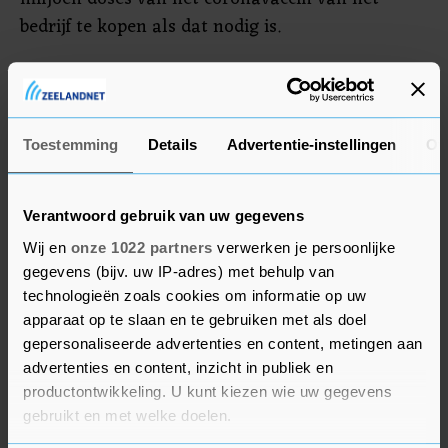
bedrijf te kopen als dat nodig is.
Embraer steeg bijna 6 procent op Wall Street. De
Braziliaanse vliegtuigbouwer boekte voor het
eerst sinds begin 2018 een kwartaalwinst. Er
Toestemming
Details
Advertentie-instellingen
Ov
wordt weer meer gevlogen naarmate
reisbeperkingen om coronabesmettingen te
voorkomen worden versoepeld.
Verantwoord gebruik van uw gegevens
Wij en
onze 1022 partners
verwerken je persoonlijke
gegevens (bijv. uw IP-adres) met behulp van
Airbnb
technologieën zoals cookies om informatie op uw
De verspreiding van de Delta-variant van het
apparaat op te slaan en te gebruiken met als doel
gepersonaliseerde advertenties en content, metingen aan
coronavirus zit vakantieverhuurplatform Airbnb
advertenties en content, inzicht in publiek en
dwars. Daardoor worden er in het lopende
productontwikkeling. U kunt kiezen wie uw gegevens
zomerkwartaal minder overnachtingen geboekt
gebruikt en met welke doelen.
dan gebruikelijk voor de coronapandemie. Airbnb