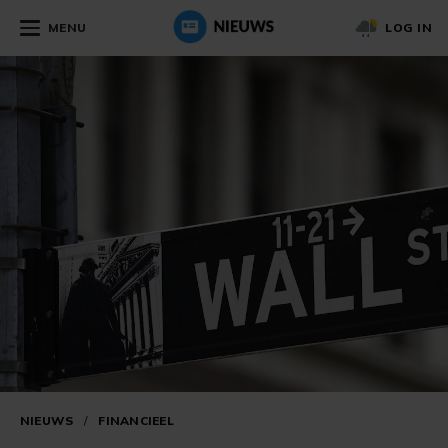
MENU
LOG IN
NIEUWS
/
FINANCIEEL