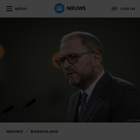
MENU
LOG IN
NIEUWS
/
BINNENLAND