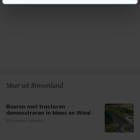
U kunt uw toestemming op elk moment wijzigen of
intrekken in de Cookieverklaring.
Met cookies werkt onze website beter en wordt jouw
bezoek makkelijker en persoonlijker. Op
onze cookiepagina kun je ons cookiebeleid bekijken en je
gemaakte keuze altijd wijzigen of intrekken.
Meer uit Binnenland
Boeren met tractoren
demonstreren in Maas en Waal
55 minuten geleden