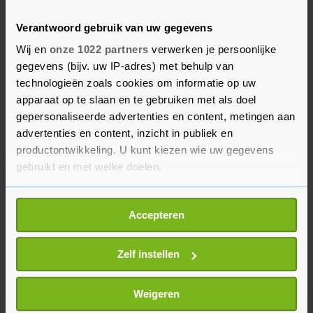
1948 naar Israël verhuisd en heeft daar een leven
Verantwoord gebruik van uw gegevens
opgebouwd. We vonden het belangrijk dat we hen
Wij en
onze 1022 partners
verwerken je persoonlijke
via het Israëlische staatshoofd konden laten
gegevens (bijv. uw IP-adres) met behulp van
representeren."
technologieën zoals cookies om informatie op uw
apparaat op te slaan en te gebruiken met als doel
Dat de komst van Herzog leidde tot
gepersonaliseerde advertenties en content, metingen aan
demonstraties is volgens Schrijver "een
advertenties en content, inzicht in publiek en
toevoeging die we liever niet gezien hadden".
productontwikkeling. U kunt kiezen wie uw gegevens
gebruikt en met welke doelen.
"Maar het is geen reden geweest om anders te
handelen."
Als u het toestaat, willen we ook graag:
Accepteren
Informatie verzamelen over uw geografische
locatie, die tot een paar meter nauwkeurig kan zijn
Uw apparaat identificeren door het actief te
Zelf instellen
scannen op specifieke eigenschappen (fingerprinting)
Lees meer over hoe uw persoonlijke gegevens worden
Weigeren
verwerkt en stel uw voorkeuren in het
detailgedeelte
in.