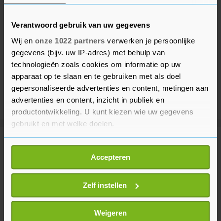
Verantwoord gebruik van uw gegevens
Wij en
onze 1022 partners
verwerken je persoonlijke
gegevens (bijv. uw IP-adres) met behulp van
technologieën zoals cookies om informatie op uw
apparaat op te slaan en te gebruiken met als doel
gepersonaliseerde advertenties en content, metingen aan
advertenties en content, inzicht in publiek en
productontwikkeling. U kunt kiezen wie uw gegevens
gebruikt en met welke doelen.
Meer uit Buitenland
Als u het toestaat, willen we ook graag:
Accepteren
Informatie verzamelen over uw geografische
locatie, die tot een paar meter nauwkeurig kan zijn
Java sluit nationaal park rond
Uw apparaat identificeren door het actief te
Zelf instellen
vulkaan Bromo af vanwege
scannen op specifieke eigenschappen (fingerprinting)
branden
Lees meer over hoe uw persoonlijke gegevens worden
8 minuten geleden
Weigeren