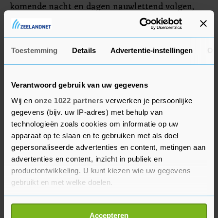
komende nacht en dagen nauwlettend volgen,
schrijft de gemeente. "Jullie veiligheid heeft onze
hoogste prioriteit en we zullen alles doen om
deze te waarborgen."
Toestemming
Details
Advertentie-instellingen
Ov
Verantwoord gebruik van uw gegevens
Wij en
onze 1022 partners
verwerken je persoonlijke
gegevens (bijv. uw IP-adres) met behulp van
technologieën zoals cookies om informatie op uw
apparaat op te slaan en te gebruiken met als doel
gepersonaliseerde advertenties en content, metingen aan
advertenties en content, inzicht in publiek en
productontwikkeling. U kunt kiezen wie uw gegevens
gebruikt en met welke doelen.
Als u het toestaat, willen we ook graag:
Accepteren