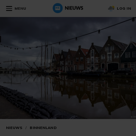
MENU
LOG IN
NIEUWS
/
BINNENLAND