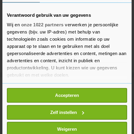
Verantwoord gebruik van uw gegevens
Wij en
onze 1022 partners
verwerken je persoonlijke
gegevens (bijv. uw IP-adres) met behulp van
technologieën zoals cookies om informatie op uw
apparaat op te slaan en te gebruiken met als doel
gepersonaliseerde advertenties en content, metingen aan
advertenties en content, inzicht in publiek en
productontwikkeling. U kunt kiezen wie uw gegevens
gebruikt en met welke doelen.
Meer uit Binnenland
Als u het toestaat, willen we ook graag:
Accepteren
Informatie verzamelen over uw geografische
locatie, die tot een paar meter nauwkeurig kan zijn
Duizenden mensen lopen door
Uw apparaat identificeren door het actief te
Zelf instellen
Amsterdam tijdens WorldPride
scannen op specifieke eigenschappen (fingerprinting)
March
Lees meer over hoe uw persoonlijke gegevens worden
59 minuten geleden
Weigeren