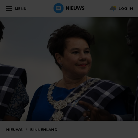
MENU
LOG IN
NIEUWS
/
BINNENLAND