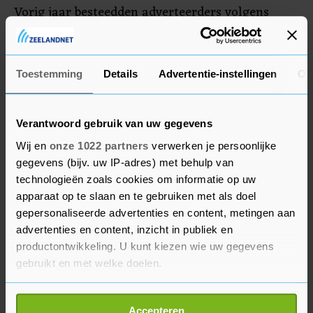
Vorig jaar besteedden adverteerders volgens
Deloitte 13 procent minder marketingbudget aan
kranten en bijna 10 procent minder aan tv-
reclames.
Toestemming
Details
Advertentie-instellingen
Ov
Verantwoord gebruik van uw gegevens
Wij en
onze 1022 partners
verwerken je persoonlijke
gegevens (bijv. uw IP-adres) met behulp van
technologieën zoals cookies om informatie op uw
apparaat op te slaan en te gebruiken met als doel
gepersonaliseerde advertenties en content, metingen aan
advertenties en content, inzicht in publiek en
productontwikkeling. U kunt kiezen wie uw gegevens
gebruikt en met welke doelen.
Als u het toestaat, willen we ook graag:
Accepteren