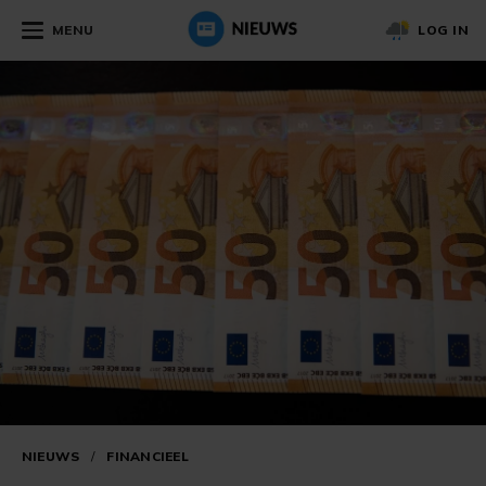
MENU
LOG IN
NIEUWS
/
FINANCIEEL