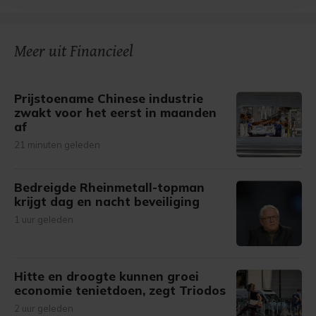
bezoek makkelijker en persoonlijker. Op
onze cookiepagina kun je ons cookiebeleid bekijken en je
gemaakte keuze altijd wijzigen of intrekken.
Meer uit Financieel
Prijstoename Chinese industrie
zwakt voor het eerst in maanden
af
21 minuten geleden
Bedreigde Rheinmetall-topman
krijgt dag en nacht beveiliging
1 uur geleden
Hitte en droogte kunnen groei
economie tenietdoen, zegt Triodos
2 uur geleden