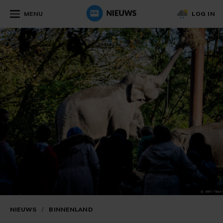
MENU
LOG IN
NIEUWS
/
BINNENLAND