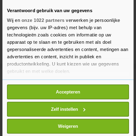
Verantwoord gebruik van uw gegevens
Wij en
onze 1022 partners
verwerken je persoonlijke
gegevens (bijv. uw IP-adres) met behulp van
technologieën zoals cookies om informatie op uw
apparaat op te slaan en te gebruiken met als doel
gepersonaliseerde advertenties en content, metingen aan
advertenties en content, inzicht in publiek en
productontwikkeling. U kunt kiezen wie uw gegevens
gebruikt en met welke doelen.
Meer uit Binnenland
Als u het toestaat, willen we ook graag:
Accepteren
Informatie verzamelen over uw geografische
Duizenden mensen lopen door
locatie, die tot een paar meter nauwkeurig kan zijn
Amsterdam tijdens WorldPride
Uw apparaat identificeren door het actief te
Zelf instellen
March
scannen op specifieke eigenschappen (fingerprinting)
1 uur geleden
Lees meer over hoe uw persoonlijke gegevens worden
Weigeren
verwerkt en stel uw voorkeuren in het
detailgedeelte
in.