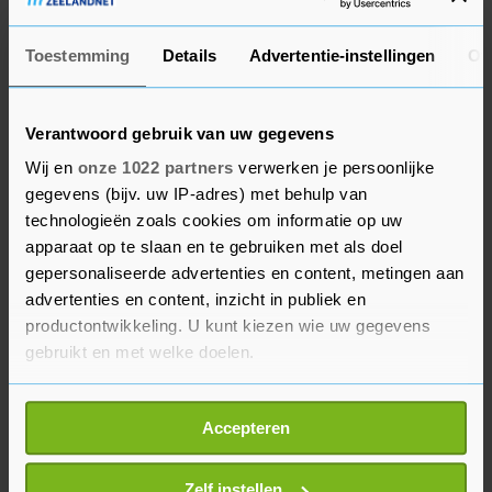
geweest.
Toestemming
Details
Advertentie-instellingen
Ov
Het is niet de eerste keer dat een aap in een
Nederlandse dierentuin uit zijn verblijf ontsnapt.
Verantwoord gebruik van uw gegevens
In 2007 wist gorilla Bokito in Diergaarde Blijdorp
Wij en
onze 1022 partners
verwerken je persoonlijke
in Rotterdam te ontsnappen. Hij sleurde een
gegevens (bijv. uw IP-adres) met behulp van
vrouw mee die hem vrijwel dagelijks bezocht. De
technologieën zoals cookies om informatie op uw
vrouw liep zware verwondingen op. Bokito kon
apparaat op te slaan en te gebruiken met als doel
gevangen worden nadat hij met een
gepersonaliseerde advertenties en content, metingen aan
pijltjesgeweer was verdoofd.
advertenties en content, inzicht in publiek en
productontwikkeling. U kunt kiezen wie uw gegevens
DierenPark Amersfoort heeft slachtofferhulp
gebruikt en met welke doelen.
ingeschakeld voor bezoekers en
Als u het toestaat, willen we ook graag:
parkmedewerkers. Het park vraagt bezoekers die
Accepteren
Informatie verzamelen over uw geografische
op het moment van het incident in het park
locatie, die tot een paar meter nauwkeurig kan zijn
waren om zich te melden.
Uw apparaat identificeren door het actief te
Zelf instellen