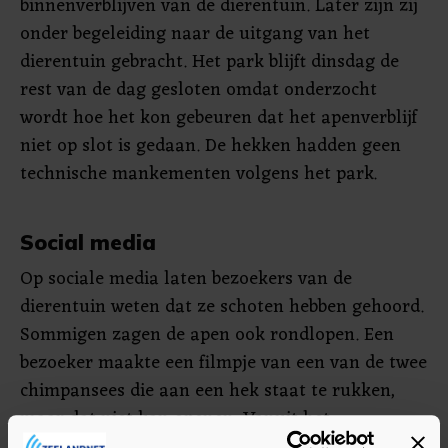
binnenverblijven van de dierentuin. Later zijn zij
onder begeleiding naar de uitgang van het
dierentuin gebracht. Het park blijft dinsdag de
rest van de dag gesloten omdat onderzocht
wordt hoe het kon gebeuren dat het apenverblijf
niet op slot is gedaan. De hekken hadden geen
technische mankementen volgens het park.
Social media
Op sociale media laten bezoekers van de
dierentuin weten dat ze schoten hebben gehoord.
Sommigen zagen de apen ook rondlopen. Een
bezoeker maakte een filmpje van een van de twee
chimpansees die aan een hek staat te rukken,
maar dat niet kan openen. Vanuit het
apenverblijf zou luid gekrijs te horen zijn