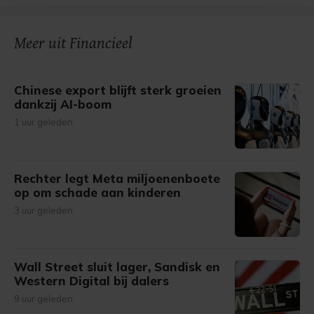
bezoek makkelijker en persoonlijker. Op
onze cookiepagina kun je ons cookiebeleid bekijken en je
gemaakte keuze altijd wijzigen of intrekken.
Meer uit Financieel
Chinese export blijft sterk groeien
dankzij AI-boom
1 uur geleden
Rechter legt Meta miljoenenboete
op om schade aan kinderen
3 uur geleden
Wall Street sluit lager, Sandisk en
Western Digital bij dalers
9 uur geleden