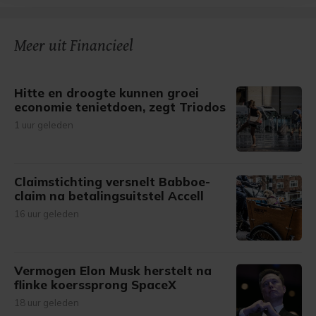
bezoek makkelijker en persoonlijker. Op
onze cookiepagina kun je ons cookiebeleid bekijken en je
gemaakte keuze altijd wijzigen of intrekken.
Meer uit Financieel
Hitte en droogte kunnen groei
economie tenietdoen, zegt Triodos
1 uur geleden
Claimstichting versnelt Babboe-
claim na betalingsuitstel Accell
16 uur geleden
Vermogen Elon Musk herstelt na
flinke koerssprong SpaceX
18 uur geleden