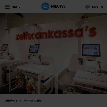
MENU
LOG IN
NIEUWS
/
FINANCIEEL