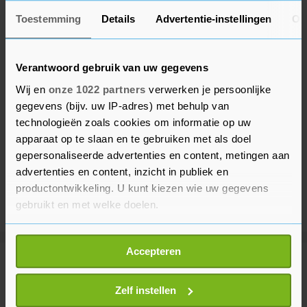
Toestemming
Details
Advertentie-instellingen
Ov
Verantwoord gebruik van uw gegevens
Wij en
onze 1022 partners
verwerken je persoonlijke
gegevens (bijv. uw IP-adres) met behulp van
technologieën zoals cookies om informatie op uw
apparaat op te slaan en te gebruiken met als doel
gepersonaliseerde advertenties en content, metingen aan
advertenties en content, inzicht in publiek en
productontwikkeling. U kunt kiezen wie uw gegevens
gebruikt en met welke doelen.
Als u het toestaat, willen we ook graag:
Accepteren
Informatie verzamelen over uw geografische
Meer uit Financieel
locatie, die tot een paar meter nauwkeurig kan zijn
Uw apparaat identificeren door het actief te
Zelf instellen
scannen op specifieke eigenschappen (fingerprinting)