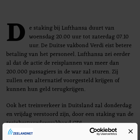
D
e staking bij Lufthansa duurt van
woensdag 20.00 uur tot zaterdag 07.10
uur. De Duitse vakbond Verdi eist betere
betaling van het personeel. Lufthansa zei eerder
al dat de actie de reisplannen van meer dan
200.000 passagiers in de war zal sturen. Zij
zullen een alternatief voorgesteld krijgen of
kunnen hun geld terugkrijgen.
Ook het treinverkeer in Duitsland zal donderdag
en vrijdag verstoord zijn, door een staking van de
treinbestuurdersvakbond GDL.