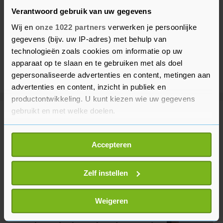
Verantwoord gebruik van uw gegevens
Wij en
onze 1022 partners
verwerken je persoonlijke
gegevens (bijv. uw IP-adres) met behulp van
technologieën zoals cookies om informatie op uw
apparaat op te slaan en te gebruiken met als doel
gepersonaliseerde advertenties en content, metingen aan
advertenties en content, inzicht in publiek en
productontwikkeling. U kunt kiezen wie uw gegevens
gebruikt en met welke doelen.
Meer uit Buitenland
Als u het toestaat, willen we ook graag:
Accepteren
Informatie verzamelen over uw geografische
Spanje checkt zo'n tweehonderd
locatie, die tot een paar meter nauwkeurig kan zijn
vliegtuigpassagiers uit Italië
Uw apparaat identificeren door het actief te
Zelf instellen
33 minuten geleden
scannen op specifieke eigenschappen (fingerprinting)
Lees meer over hoe uw persoonlijke gegevens worden
Weigeren
verwerkt en stel uw voorkeuren in het
detailgedeelte
in.
Iraanse minister: praten niet met
U kunt uw toestemming op elk moment wijzigen of