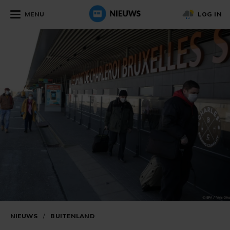
MENU
LOG IN
NIEUWS
/
BUITENLAND