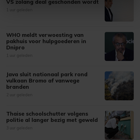
VS zolang deal geschonden wordt
intrekken in de Cookieverklaring.
1 uur geleden
Met cookies werkt onze website beter en wordt jouw
bezoek makkelijker en persoonlijker. Op
WHO meldt verwoesting van
onze cookiepagina kun je ons cookiebeleid bekijken en je
pakhuis voor hulpgoederen in
gemaakte keuze altijd wijzigen of intrekken.
Dnipro
1 uur geleden
Java sluit nationaal park rond
vulkaan Bromo af vanwege
branden
2 uur geleden
Thaise schoolschutter volgens
politie al langer bezig met geweld
3 uur geleden