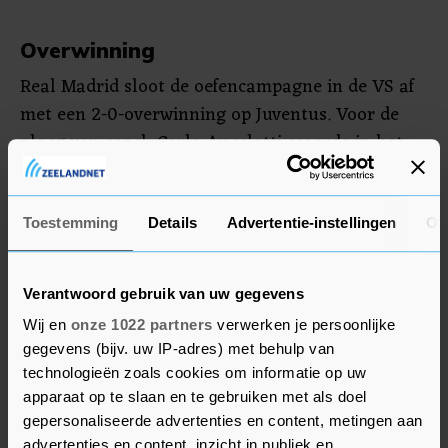
Overwinning
Real Madrid sloot de oefencampagne in de VS af
met een 2-0-overwinning op Juventus. Voor de
ploeg van coach Carlo Ancelotti scoorde in het
Rose Bowl-stadion in Pasadena eerst Karim
Benzema uit een strafschop. Marco Asensio
maakte in de tweede helft het andere doelpunt.
Toestemming
Details
Advertentie-instellingen
Ov
De Madrilenen beginnen op 10 augustus officieel
Verantwoord gebruik van uw gegevens
aan het nieuwe seizoen met de wedstrijd om de
Wij en
onze 1022 partners
verwerken je persoonlijke
Europese Supercup tegen Eintracht Frankfurt.
gegevens (bijv. uw IP-adres) met behulp van
technologieën zoals cookies om informatie op uw
apparaat op te slaan en te gebruiken met als doel
gepersonaliseerde advertenties en content, metingen aan
advertenties en content, inzicht in publiek en