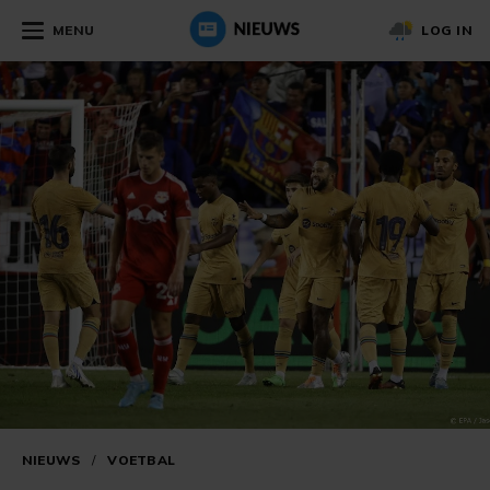
MENU
LOG IN
NIEUWS
/
VOETBAL