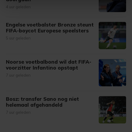
intrekken in de Cookieverklaring.
4 uur geleden
Met cookies werkt onze website beter en wordt jouw
bezoek makkelijker en persoonlijker. Op
Engelse voetbalster Bronze steunt
FIFA-boycot Europese speelsters
onze cookiepagina kun je ons cookiebeleid bekijken en je
gemaakte keuze altijd wijzigen of intrekken.
5 uur geleden
Noorse voetbalbond wil dat FIFA-
voorzitter Infantino opstapt
7 uur geleden
Bosz: transfer Sano nog niet
helemaal afgehandeld
7 uur geleden