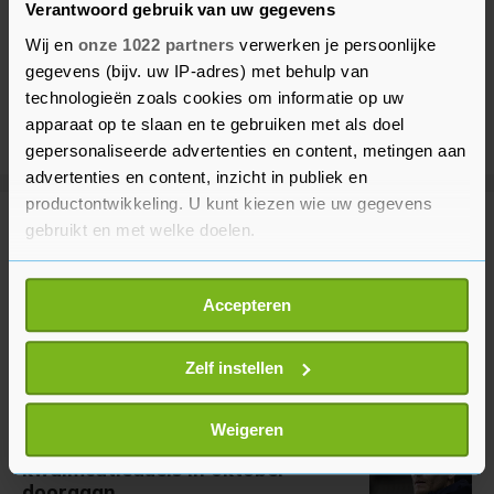
Verantwoord gebruik van uw gegevens
Wij en
onze 1022 partners
verwerken je persoonlijke
gegevens (bijv. uw IP-adres) met behulp van
technologieën zoals cookies om informatie op uw
apparaat op te slaan en te gebruiken met als doel
gepersonaliseerde advertenties en content, metingen aan
advertenties en content, inzicht in publiek en
productontwikkeling. U kunt kiezen wie uw gegevens
gebruikt en met welke doelen.
Meer uit Voetbal
Als u het toestaat, willen we ook graag:
Accepteren
Eredivisieseizoen van start gegaan
Informatie verzamelen over uw geografische
in stadion Leeuwarden
locatie, die tot een paar meter nauwkeurig kan zijn
1 uur geleden
Uw apparaat identificeren door het actief te
Zelf instellen
scannen op specifieke eigenschappen (fingerprinting)
Lees meer over hoe uw persoonlijke gegevens worden
Weigeren
Nog onzeker of WK-
verwerkt en stel uw voorkeuren in het
detailgedeelte
in.
kwalificatieduels in oktober
U kunt uw toestemming op elk moment wijzigen of
doorgaan