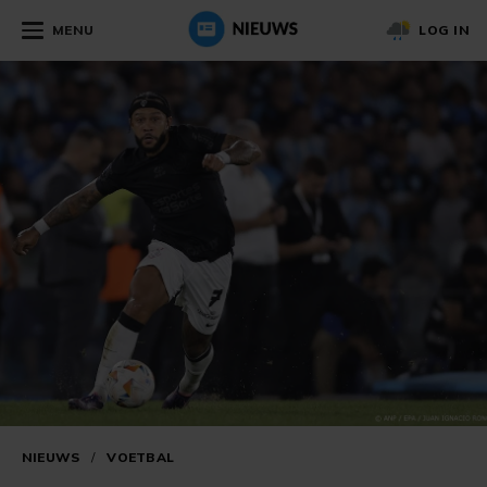
MENU
LOG IN
NIEUWS
/
VOETBAL