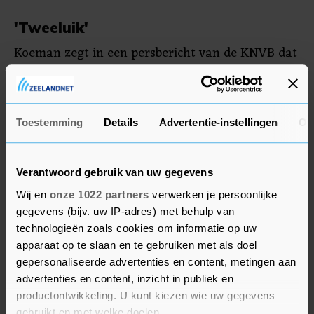
'Tweeluik'
Koeman zegt in een persbericht van de KNVB dat
hij uitkijkt naar het treffen met het Spaanse
nationale elftal. "Een zonder meer aansprekende
tegenstander; de winnaar van de laatste Nations
Toestemming
Details
Advertentie-instellingen
Ov
League en het EK. Dat wordt een uitdagend en
aantrekkelijk tweeluik de komende dagen."
Verantwoord gebruik van uw gegevens
De volledige selectie: Brian Brobbey (Ajax),
Wij en
onze 1022 partners
verwerken je persoonlijke
Memphis Depay (Corinthians), Virgil van Dijk
gegevens (bijv. uw IP-adres) met behulp van
(Liverpool), Denzel Dumfries (Internazionale),
technologieën zoals cookies om informatie op uw
Mark Flekken (Brentford), Jeremie Frimpong
apparaat op te slaan en te gebruiken met als doel
(Bayer Leverkusen), Cody Gakpo (Liverpool),
gepersonaliseerde advertenties en content, metingen aan
advertenties en content, inzicht in publiek en
Lutsharel Geertruida (RB Leipzig), Ryan
productontwikkeling. U kunt kiezen wie uw gegevens
Gravenberch (Liverpool), Jorrel Hato (Ajax), Jan
gebruikt en met welke doelen.