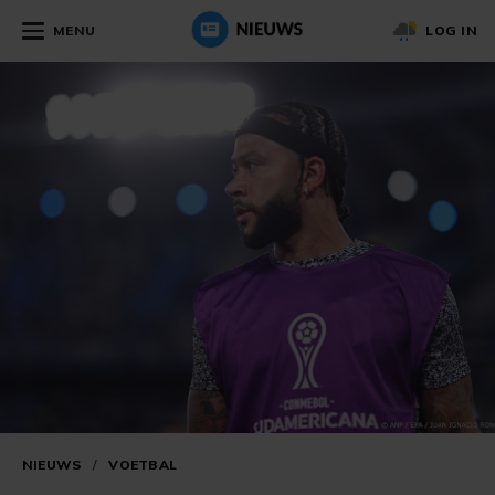
MENU
LOG IN
NIEUWS
/
VOETBAL