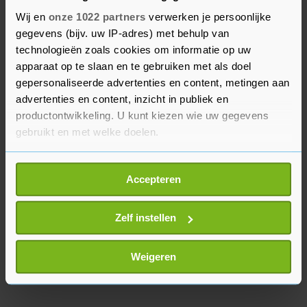
Over een nieuwe locatie doet Den Haag geen
Wij en
onze 1022 partners
verwerken je persoonlijke
mededelingen. Daarvoor verwijst de gemeente
gegevens (bijv. uw IP-adres) met behulp van
naar de Eerste Kamer. De bijeenkomst met de
technologieën zoals cookies om informatie op uw
Troonrede heet officieel de Verenigde
apparaat op te slaan en te gebruiken met als doel
Vergadering van de Staten-Generaal. De
gepersonaliseerde advertenties en content, metingen aan
advertenties en content, inzicht in publiek en
voorzitter van de Eerste Kamer is de voorzitter
productontwikkeling. U kunt kiezen wie uw gegevens
van die vergadering.
gebruikt en met welke doelen.
Als u het toestaat, willen we ook graag:
Accepteren
Informatie verzamelen over uw geografische
locatie, die tot een paar meter nauwkeurig kan zijn
Uw apparaat identificeren door het actief te
Zelf instellen
scannen op specifieke eigenschappen (fingerprinting)
Lees meer over hoe uw persoonlijke gegevens worden
Weigeren
verwerkt en stel uw voorkeuren in het
detailgedeelte
in.
U kunt uw toestemming op elk moment wijzigen of
intrekken in de Cookieverklaring.