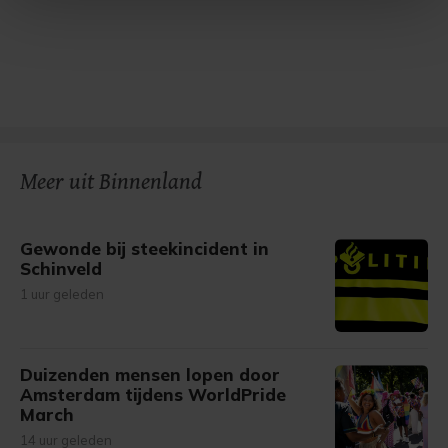
Met cookies werkt onze website beter en wordt jouw
bezoek makkelijker en persoonlijker. Op
onze cookiepagina kun je ons cookiebeleid bekijken en je
gemaakte keuze altijd wijzigen of intrekken.
Meer uit Binnenland
Gewonde bij steekincident in
Schinveld
1 uur geleden
Duizenden mensen lopen door
Amsterdam tijdens WorldPride
March
14 uur geleden