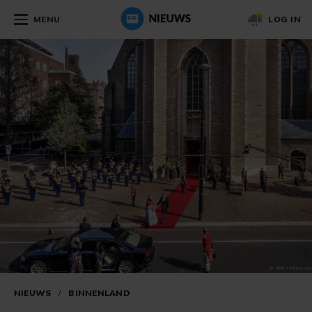
MENU
LOG IN
NIEUWS
/
BINNENLAND