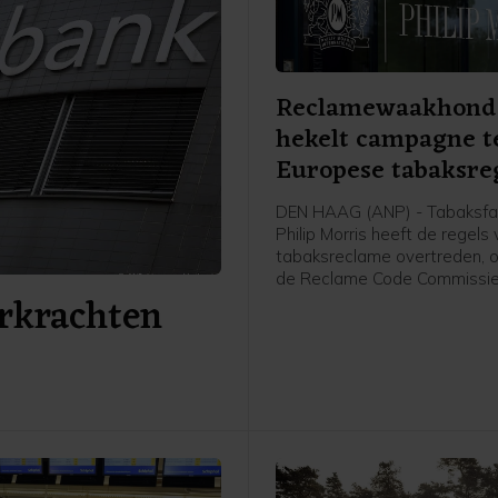
Reclamewaakhond
hekelt campagne t
Europese tabaksre
DEN HAAG (ANP) - Tabaksfa
Philip Morris heeft de regels
tabaksreclame overtreden, o
de Reclame Code Commissie
erkrachten
de toezichthouder voor adve
Philip Morris had een flyer e
website laten maken waaro
hun mening over komende E
tabaksregels konden laten 
aan de Europese Commissie.
Kunstmatige intelligentie (AI
de teksten voor de gebruiker