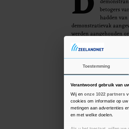
D
demonstrant
betogers van
hadden van
demonstratievak aangew
werden aangehouden omda
Zeven demonstranten 
vernieling en een ieman
agent. Het is niet duidel
Toestemming
Verantwoord gebruik van u
Wij en
onze 1022 partners
v
cookies om informatie op uw 
metingen aan advertenties en
en met welke doelen.
Als u het toestaat, willen we