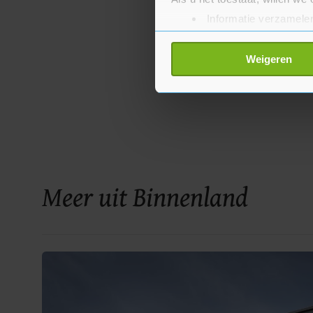
Informatie verzamelen
Uw apparaat identific
Lees meer over hoe uw perso
Weigeren
toestemming op elk moment wi
Met cookies werkt onze websi
ons cookiebeleid bekijken en 
Meer uit Binnenland