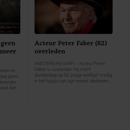
 geen
Acteur Peter Faber (82)
xmeer
overleden
AMSTERDAM (ANP) - Acteur Peter
Faber is overleden. Hij stierf
meer en
donderdag op 82-jarige leeftijd "vredig
ndag geen
in het bijzijn van zijn meest dierbaren",
dvoerder
heeft zijn familie vrijdag
kend dat
bekendgemaakt. In zijn lange carrière
n rijden
speelde Faber in talloze films, series
de brand
en theaterstukken. Twee keer won hij
bergen,
de toonaangevende toneelprijs Louis
d'Or.