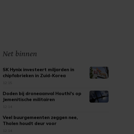
Net binnen
SK Hynix investeert miljarden in
chipfabrieken in Zuid-Korea
12:15
Doden bij droneaanval Houthi's op
Jemenitische militairen
12:14
Veel buurgemeenten zeggen nee,
Tholen houdt deur voor
vuurwerkshows open
12:14