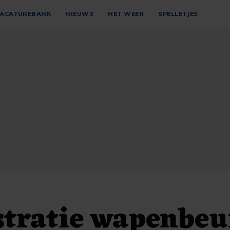
ACATUREBANK
NIEUWS
HET WEER
SPELLETJES
tratie wapenbeu