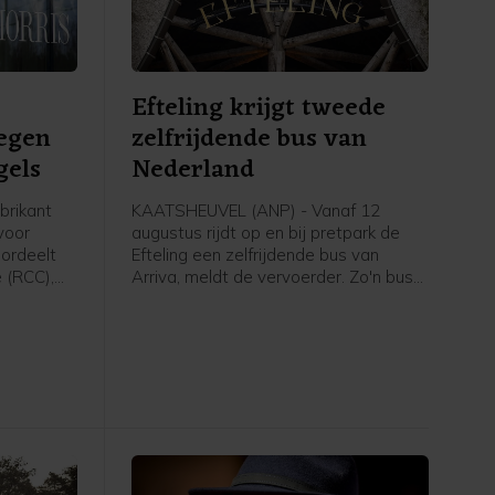
Efteling krijgt tweede
egen
zelfrijdende bus van
gels
Nederland
brikant
KAATSHEUVEL (ANP) - Vanaf 12
 voor
augustus rijdt op en bij pretpark de
ordeelt
Efteling een zelfrijdende bus van
 (RCC),
Arriva, meldt de vervoerder. Zo'n bus
rtenties.
rijdt zelfstandig. Er zit nog wel een
n een
zogeheten safety driver op de
p mensen
bestuurdersstoel die kan ingrijpen.
uropese
doorgeven
) schreef
s.