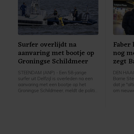
Surfer overlijdt na
Faber 
aanvaring met bootje op
nog m
Groningse Schildmeer
zegt B
STEENDAM (ANP) - Een 58-jarige
DEN HAAG
surfer uit Delfzijl is overleden na een
Barrie St
aanvaring met een bootje op het
dat je "al
Groningse Schildmeer, meldt de politie.
om nieuwe
De politie heeft de bestuurder van de
te krijgen
boot, een 19-jarige man uit Eemsdelta,
vrijdag in
aangehouden en verhoord. Hij is weer
Faber. D
op vrije voeten, maar blijft verdachte.
2018 en 2
realityser
samen met
Frequin.