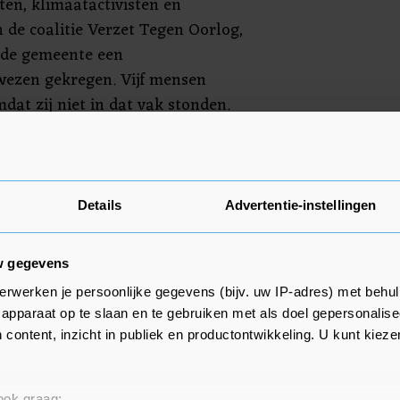
en, klimaatactivisten en
 de coalitie Verzet Tegen Oorlog,
 de gemeente een
ezen gekregen. Vijf mensen
t zij niet in dat vak stonden.
werden aangehouden om
d vanwege het beledigen van een
ijk of ze nog vastzitten.
Details
Advertentie-instellingen
w gegevens
erwerken je persoonlijke gegevens (bijv. uw IP-adres) met behul
apparaat op te slaan en te gebruiken met als doel gepersonalise
 content, inzicht in publiek en productontwikkeling. U kunt kiez
 ook graag: