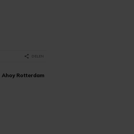
share
DELEN
n Ahoy Rotterdam