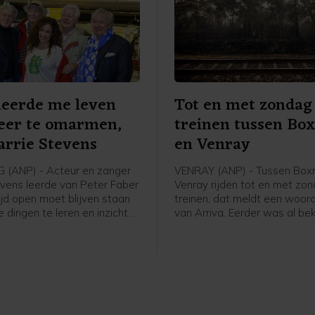
leerde me leven
Tot en met zondag
eer te omarmen,
treinen tussen Bo
arrie Stevens
en Venray
 (ANP) - Acteur en zanger
VENRAY (ANP) - Tussen Box
evens leerde van Peter Faber
Venray rijden tot en met zo
tijd open moet blijven staan
treinen, dat meldt een woor
 dingen te leren en inzichten
van Arriva. Eerder was al be
". Dat zegt de entertainer
er vrijdag geen treinen zoude
 reactie op het overlijden van
door de werkzaamheden na 
e twee waren samen tussen
in natuurgebied Boschhuizer
020 te zien in de RTL4-
ten oosten van Venray.
ie Beter laat dan nooit,
 Gerard Cox en Willibrord