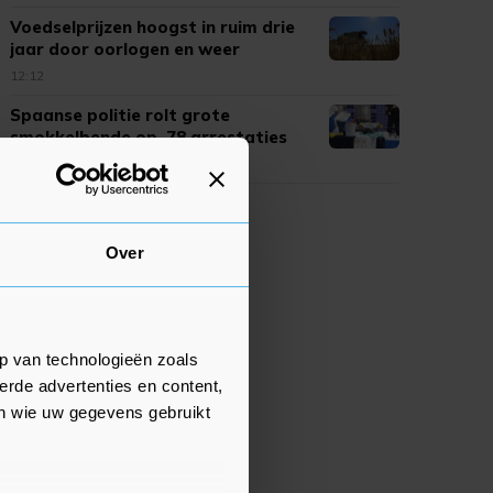
Voedselprijzen hoogst in ruim drie
jaar door oorlogen en weer
12:12
Spaanse politie rolt grote
smokkelbende op, 78 arrestaties
12:02
Over
p van technologieën zoals
erde advertenties en content,
en wie uw gegevens gebruikt