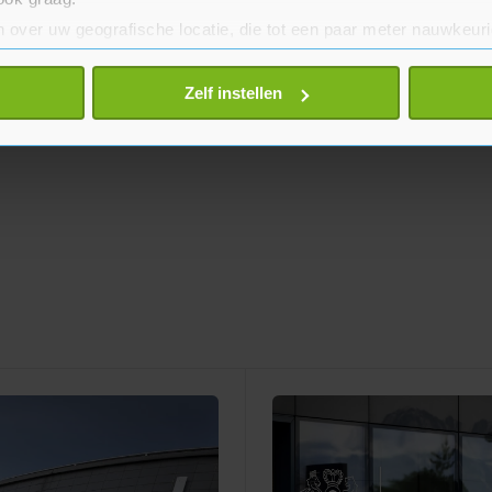
 over uw geografische locatie, die tot een paar meter nauwkeuri
eren door het actief te scannen op specifieke eigenschappen (fing
onlijke gegevens worden verwerkt en stel uw voorkeuren in he
Zelf instellen
jzigen of intrekken in de Cookieverklaring.
te beter en wordt jouw bezoek makkelijker en persoonlijker. O
je gemaakte keuze altijd wijzigen of intrekken.