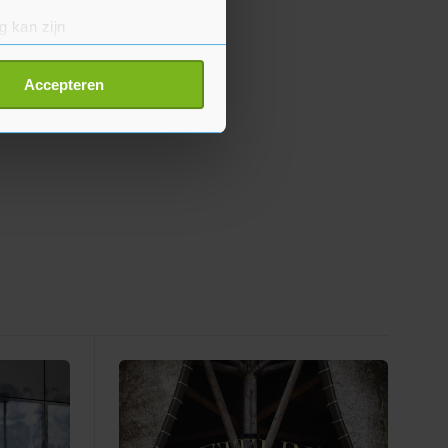
g kan zijn
erprinting)
t
detailgedeelte
in. U kunt uw
Accepteren
p onze cookiepagina kun je