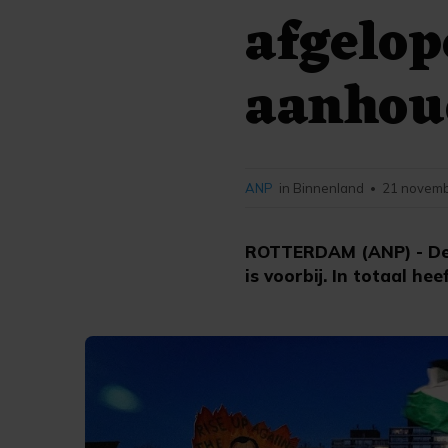
afgelop
aanhou
ANP
in Binnenland
21 novemb
•
ROTTERDAM (ANP) - De 
is voorbij. In totaal h