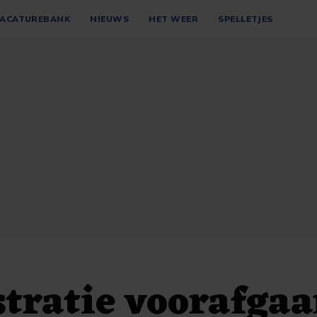
ACATUREBANK
NIEUWS
HET WEER
SPELLETJES
tratie voorafga