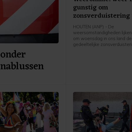
gunstig om
zonsverduistering 
zien
HOUTEN (ANP) - De
weersomstandigheden lijken
om woensdag in ons land de
gedeeltelijke zonsverduister
 onder
kunnen zien. Weeronline ver
zoals het er nu naar uitziet, 
 nablussen
grootschalige, lage bewolkin
zicht belemmert. Om het ver
goed te kunnen aanschouwen
helder weer nodig.