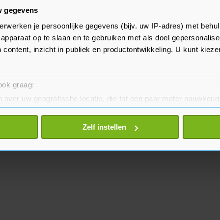
w gegevens
lle raadszaal begon om 09.00 uur.
erwerken je persoonlijke gegevens (bijv. uw IP-adres) met behul
s van omliggende gemeentes en
apparaat op te slaan en te gebruiken met als doel gepersonalise
 milieudienst DCMR en
 content, inzicht in publiek en productontwikkeling. U kunt kiez
 woord in het stadhuis.
 ook graag:
 over uw geografische locatie, die tot een paar meter nauwkeuri
eren door het actief te scannen op specifieke eigenschappen (fing
onlijke gegevens worden verwerkt en stel uw voorkeuren in he
Zelf instellen
jzigen of intrekken in de Cookieverklaring.
te beter en wordt jouw bezoek makkelijker en persoonlijker. O
je gemaakte keuze altijd wijzigen of intrekken.