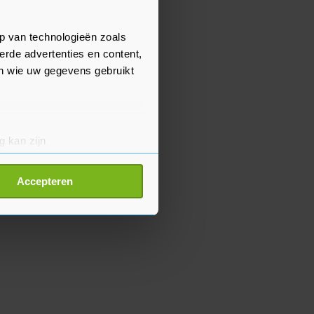
p van technologieën zoals
erde advertenties en content,
en wie uw gegevens gebruikt
g kan zijn
erprinting)
t
detailgedeelte
in. U kunt uw
Accepteren
p onze cookiepagina kun je