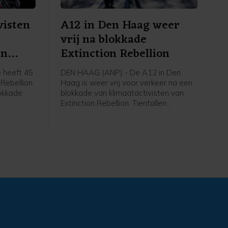
visten
A12 in Den Haag weer
vrij na blokkade
en
Extinction Rebellion
 heeft 45
DEN HAAG (ANP) - De A12 in Den
 Rebellion
Haag is weer vrij voor verkeer na een
okkade
blokkade van klimaatactivisten van
Extinction Rebellion. Tientallen
t nog vast
betogers gingen rond het middaguur
gent,
de snelweg op, waardoor de rijbaan
 zijn weer
de stad uit niet meer toegankelijk was.
an de rand
Op last van de burgemeester heeft de
politie de actievoerders er rond 14.00
uur vanaf gehaald. Inmiddels is de weg
weer open, zegt een
politiewoordvoerder.