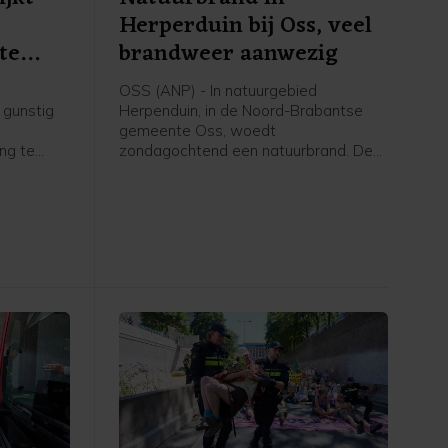
Herperduin bij Oss, veel
te
brandweer aanwezig
OSS (ANP) - In natuurgebied
 gunstig
Herpenduin, in de Noord-Brabantse
gemeente Oss, woedt
ing te
zondagochtend een natuurbrand. De
wacht,
brandweer is met veel voertuigen,
geen
onder meer waterwagens, aanwezig.
g die het
Volgens een woordvoerster van de
schijnsel
veiligheidsregio gaat het om een
, is
gebied van 100 bij 150 meter.