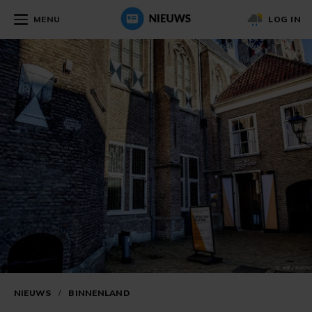
MENU
LOG IN
NIEUWS
/
BINNENLAND