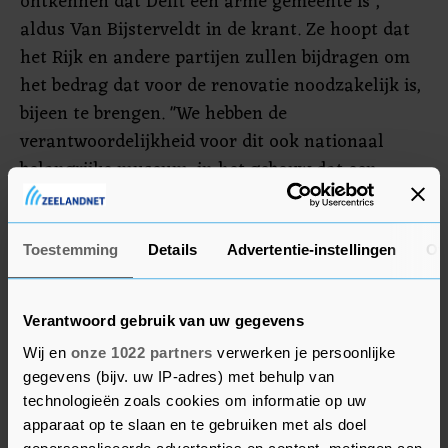
ontkennen dat Delft een arme gemeente is",
aldus Van Bijsterveldt in de krant. Ze hoopt dat
het Rijk en andere partijen zullen bijdragen om
het bedrag dat voor de renovatie noodzakelijk is,
bijeen te brengen. "We hebben de
verantwoordelijkheid voor dit ook nationaal
belangrijke museum, in het gebouw dat een
belangrijke rol speelde in het ontstaan van de
republiek."
Toestemming
Details
Advertentie-instellingen
Ov
Museum Prinsenhof Delft is gevestigd in het
gebouw waar Willem van Oranje in 1584 werd
Verantwoord gebruik van uw gegevens
doodgeschoten door Balthasar Gerards. De
Wij en
onze 1022 partners
verwerken je persoonlijke
kogelgaten zijn voor bezoekers nog steeds te zien
gegevens (bijv. uw IP-adres) met behulp van
in een muur in de hal van het gebouw.
technologieën zoals cookies om informatie op uw
apparaat op te slaan en te gebruiken met als doel