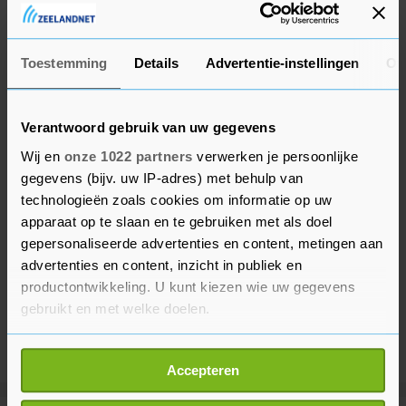
accepteren. Hij vraagt ook westerse leiders om
druk uit te oefenen op Israël.
Toestemming
Details
Advertentie-instellingen
Ov
Verantwoord gebruik van uw gegevens
Wij en
onze 1022 partners
verwerken je persoonlijke
gegevens (bijv. uw IP-adres) met behulp van
technologieën zoals cookies om informatie op uw
apparaat op te slaan en te gebruiken met als doel
gepersonaliseerde advertenties en content, metingen aan
advertenties en content, inzicht in publiek en
productontwikkeling. U kunt kiezen wie uw gegevens
gebruikt en met welke doelen.
Als u het toestaat, willen we ook graag:
Accepteren
Informatie verzamelen over uw geografische
locatie, die tot een paar meter nauwkeurig kan zijn