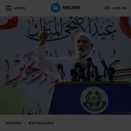
MENU
LOG IN
NIEUWS
/
BUITENLAND