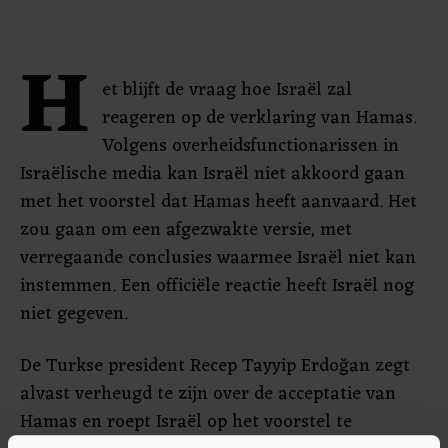
H
et blijft de vraag hoe Israël zal
reageren op de verklaring van Hamas.
Volgens overheidsfunctionarissen in
Israëlische media kan Israël niet akkoord gaan
met het voorstel dat Hamas heeft aanvaard. Het
zou gaan om een afgezwakte versie, met
verregaande conclusies waarmee Israël niet kan
instemmen. Een officiële reactie heeft Israël nog
niet gegeven.
De Turkse president Recep Tayyip Erdoğan zegt
alvast verheugd te zijn over de acceptatie van
Hamas en roept Israël op het voorstel te