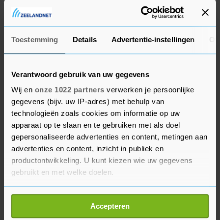
hebben lopen over de jaren 2019 en 2020, omdat
die zaken vergelijkbaar zijn.
Onduidelijk blijft dan nog of ook mensen die geen
Toestemming
Details
Advertentie-instellingen
Ov
bezwaar hebben gemaakt geld terug kunnen
krijgen. Van Rij heeft daarover een spoedadvies
Verantwoord gebruik van uw gegevens
gevraagd aan de landsadvocaat. Op basis
Wij en
onze 1022 partners
verwerken je persoonlijke
daarvan stelt hij vast dat het "juridisch
gegevens (bijv. uw IP-adres) met behulp van
houdbaar" zou zijn om deze groep niet
technologieën zoals cookies om informatie op uw
automatisch ook te compenseren.
apparaat op te slaan en te gebruiken met als doel
gepersonaliseerde advertenties en content, metingen aan
Dat wil evenwel nog niet zeggen dat deze mensen
advertenties en content, inzicht in publiek en
buiten de boot vallen. De landsadvocaat ziet
productontwikkeling. U kunt kiezen wie uw gegevens
gebruikt en met welke doelen.
namelijk wel degelijk argumenten voor de
overheid om toch uit eigen beweging
Als u het toestaat, willen we ook graag:
compensatie te bieden. Het is aan de politiek om
Accepteren
Informatie verzamelen over uw geografische
daarin een afweging te maken. De zaak kan flink