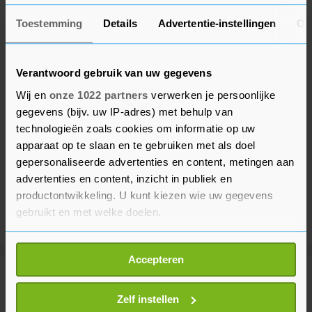
Toestemming
Details
Advertentie-instellingen
Ov
Verantwoord gebruik van uw gegevens
Wij en
onze 1022 partners
verwerken je persoonlijke
gegevens (bijv. uw IP-adres) met behulp van
technologieën zoals cookies om informatie op uw
apparaat op te slaan en te gebruiken met als doel
gepersonaliseerde advertenties en content, metingen aan
advertenties en content, inzicht in publiek en
productontwikkeling. U kunt kiezen wie uw gegevens
gebruikt en met welke doelen.
Als u het toestaat, willen we ook graag:
Accepteren
Informatie verzamelen over uw geografische
Meer uit Financieel
locatie, die tot een paar meter nauwkeurig kan zijn
Uw apparaat identificeren door het actief te
Zelf instellen