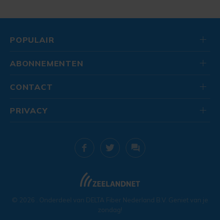
POPULAIR
ABONNEMENTEN
CONTACT
PRIVACY
© 2026
. Onderdeel van
DELTA Fiber Nederland B.V.
Geniet van je
zondag!