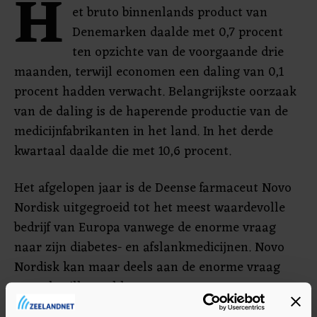
H
et bruto binnenlands product van
Denemarken daalde met 0,7 procent
ten opzichte van de voorgaande drie
maanden, terwijl economen een daling van 0,1
procent hadden verwacht. Belangrijkste oorzaak
van de daling is de haperende productie van de
medicijnfabrikanten in het land. In het derde
kwartaal daalde die met 10,6 procent.
Het afgelopen jaar is de Deense farmaceut Novo
Nordisk uitgegroeid tot het meest waardevolle
bedrijf van Europa vanwege de enorme vraag
naar zijn diabetes- en afslankmedicijnen. Novo
Nordisk kan maar deels aan de enorme vraag
naar de pillen voldoen.