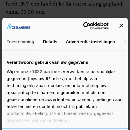
heeft FNV een landelijke 24-uursstaking gepland,
vanaf 05.00 uur.
ProRail verwierp na maanden van
onderhandelen een ultimatum van FNV. Er is
onder meer onenigheid over de looptijd van de
Toestemming
Details
Advertentie-instellingen
Ov
cao en het percentage loonsverhoging.
Verantwoord gebruik van uw gegevens
Wij en
onze 1022 partners
verwerken je persoonlijke
gegevens (bijv. uw IP-adres) met behulp van
technologieën zoals cookies om informatie op uw
apparaat op te slaan en te gebruiken met als doel
gepersonaliseerde advertenties en content, metingen aan
advertenties en content, inzicht in publiek en
productontwikkeling. U kunt kiezen wie uw gegevens
gebruikt en met welke doelen.