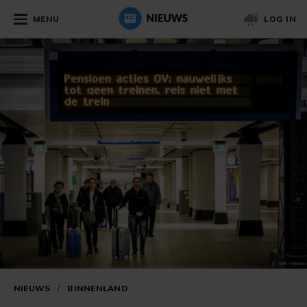
MENU
LOG IN
NIEUWS
/
BINNENLAND