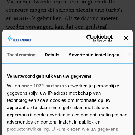
Miami zijn tweede krachtbron in gebruik. De
coureurs mogen dit seizoen slechts drie turbo's
en MGU-H's gebruiken. Als ze daarna moeten
worden vervangen, kan dat een gridstraf
opleveren.
Door het uitvallen raakte Leclerc de leiding in
Toestemming
Details
Advertentie-instellingen
Ov
het WK kwijt aan Max Verstappen. De
wereldkampioen van Red Bull heeft nu met 110
punten zes punten meer dan de Monegask.
Verantwoord gebruik van uw gegevens
Wij en
onze 1022 partners
verwerken je persoonlijke
gegevens (bijv. uw IP-adres) met behulp van
technologieën zoals cookies om informatie op uw
apparaat op te slaan en te gebruiken met als doel
gepersonaliseerde advertenties en content, metingen aan
advertenties en content, inzicht in publiek en
productontwikkeling. U kunt kiezen wie uw gegevens